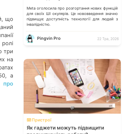
Meta оголосила про розгортання нових функцій
для своїх ШІ окулярів. Це нововведення значно
й, що
підвищує доступність технології для людей з
інвалідністю.
даний
панії
Pingvin Pro
22 Тра, 2026
 ролі
о три
их на
атах
0, а
 про
💬
⌨️ Пристрої
Як гаджети можуть підвищити