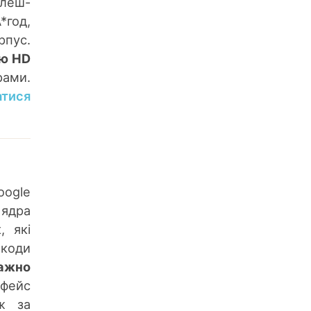
флеш-
*год,
рпус.
тю HD
ами.
атися
ogle
 ядра
, які
 коди
ажно
рфейс
ож за