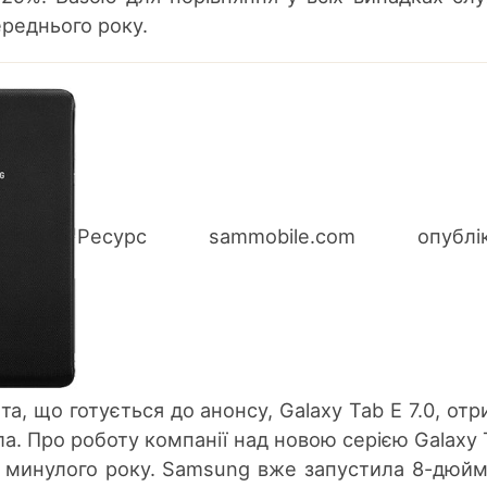
ереднього року.
Ресурс sammobile.com опублік
, що готується до анонсу, Galaxy Tab E 7.0, отр
а. Про роботу компанії над новою серією Galaxy 
ці минулого року. Samsung вже запустила 8-дюй