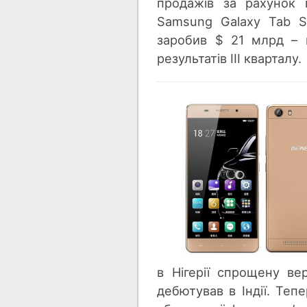
продажів за рахунок 
Samsung Galaxy Tab S
заробив $ 21 млрд – 
результатів III кварталу.
в Нігерії спрощену ве
дебютував в Індії. Теп