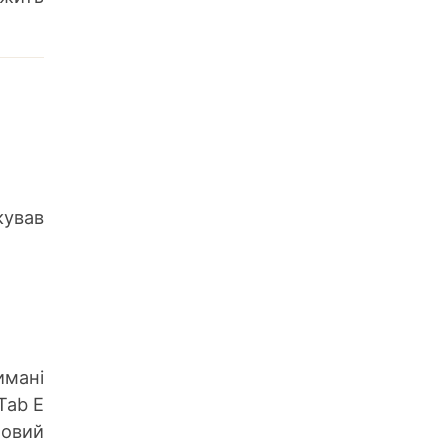
ував
имані
Tab E
мовий