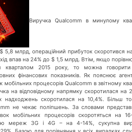
Виручка Qualcomm в минулому ква
$ 5,8 млрд, операційний прибуток скоротився н
охід впав на 24% до $ 1,5 млрд. Втім, якщо порівн
м кварталом 2015 року, то можна говорити
овних фінансових показників. Як пояснює аген
ок мобільних процесорів Qualcomm в звітному ква
чка на відповідному напрямку скоротилася на 2
их надходжень скоротилася на 10,4%. Більш то
omm не чекає поліпшень. За словами представ
авок мобільних процесорів скоротяться на 16
кою мереж 3G і 4G – на 4-14%, сукупна вир
-29%. Базою для порівняння у всіх випадках сл