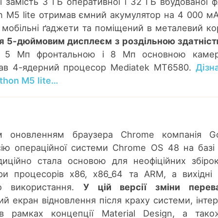
і замість 3 ГБ оперативної і 32 ГБ вбудованої 
on M5 lite отримав ємний акумулятор на 4 000 мА
 мобільні ґаджети та поміщений в металевий ко
 5-дюймовим дисплеєм з роздільною здатніс
), 5 Мп фронтальною і 8 Мп основною камер
ав 4-ядерний процесор Mediatek MT6580.
Дізн
thon M5 lite…
м оновленням браузера Chrome компанія Go
сію операційної системи Chrome OS 48 на базі
диційно стала основою для неофіційних збірок
ри процесорів x86, x86_64 та ARM, а вихідні
го використання.
У цій версії зміни перев
ий екран відновлення після краху системи, інте
в рамках концепції Material Design, а так