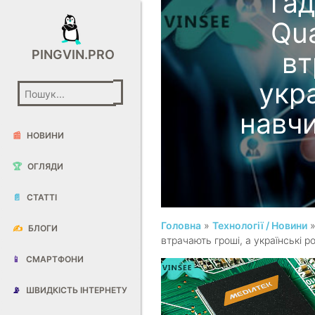
ґад
Qu
вт
PINGVIN.PRO
укр
навч
📰
НОВИНИ
🏆
ОГЛЯДИ
📄
СТАТТІ
Головна
»
Технології / Новини
»
✍️
БЛОГИ
втрачають гроші, а українські 
📱
СМАРТФОНИ
📡
ШВИДКІСТЬ ІНТЕРНЕТУ