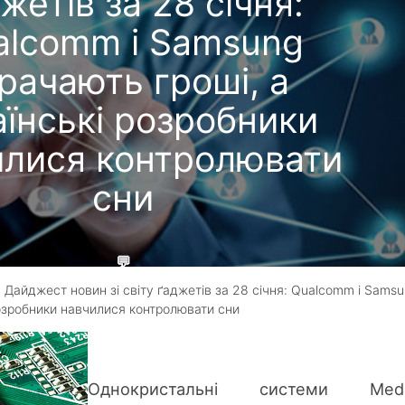
жетів за 28 січня:
alcomm і Samsung
рачають гроші, а
аїнські розробники
илися контролювати
сни
💬
 Дайджест новин зі світу ґаджетів за 28 січня: Qualcomm і Sams
📅 28 Січ, 2016 21:00
розробники навчилися контролювати сни
🔄 22 Тра, 2026 20:40
Гребеник Максим
Однокристальні системи Medi