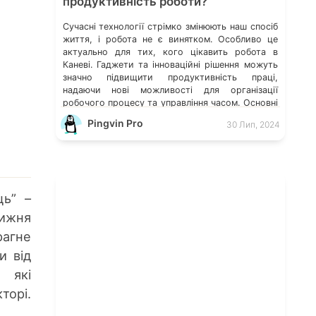
продуктивність роботи?
Сучасні технології стрімко змінюють наш спосіб
життя, і робота не є винятком. Особливо це
актуально для тих, кого цікавить робота в
Каневі. Гаджети та інноваційні рішення можуть
значно підвищити продуктивність праці,
надаючи нові можливості для організації
робочого процесу та управління часом. Основні
гаджети для підвищення продуктивності
Pingvin Pro
30 Лип, 2024
Сучасний ринок пропонує безліч гаджетів, які
можуть допомогти вам […]
ць” –
тижня
рагне
и від
 які
торі.