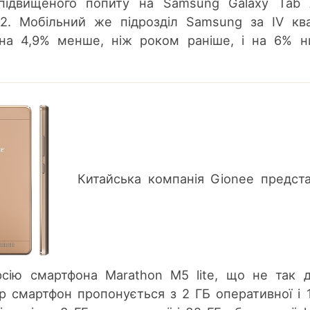
підвищеного попиту на Samsung Galaxy Tab 
2. Мобільний же підрозділ Samsung за IV кв
на 4,9% менше, ніж роком раніше, і на 6% 
Китайська компанія Gionee предст
рсію смартфона Marathon M5 lite, що не так 
ер смартфон пропонується з 2 ГБ оперативної і 