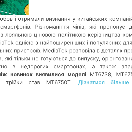
бов і отримали визнання у китайських компані
мартфонів. Різноманіття чіпів, які пропонує 
 з лояльною ціновою політикою керівництва ком
aTek однією з найпоширеніших і популярних для
ьних пристроїв. MediaTek розповіла в деталях пр
, які тільки но готуються до випуску, орієнтован
жно в недорогих смартфонах, а також апар
іж новинок виявилися моделі
МТ6738, МТ675
ої трійки став МТ6750T.
Дізнатися більше