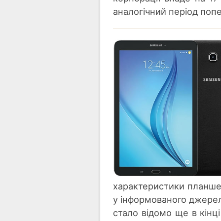
аналогічний період поп
характеристики планшета
у інформованого джерел
стало відомо ще в кін