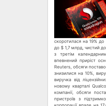
скоротилася на 19% до 
до $ 1,7 млрд, чистий д
з третім календарни
впевнений приріст осн
Reuters, обсяги постав
знизилися на 10%, виру
виручка від ліцензійн
новому кварталі Qualc
компанії, обсяги пост
пристроїв з підтрим
корпорації впаде на 17