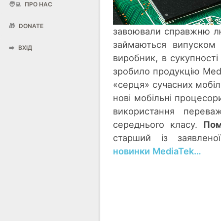
🧑‍💻
ПРО НАС
🎁
DONATE
завоювали справжню лю
займаються випуском с
➡️
ВХІД
виробник, в сукупності
зробило продукцію Medi
«серця» сучасних мобіл
нові мобільні процесори
використання перева
середнього класу.
Пом
старший із заявлен
новинки MediaTek…