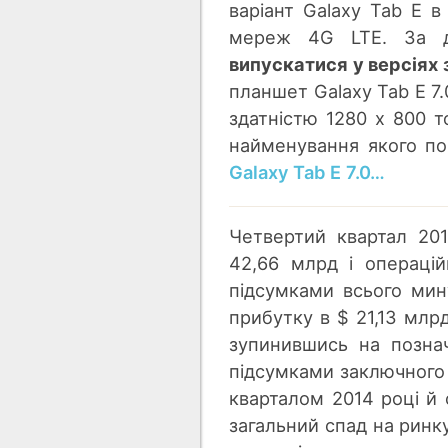
варіант Galaxy Tab E в
мереж 4G LTE. За 
випускатися у версіях 
планшет Galaxy Tab E 7
здатністю 1280 х 800 т
найменування якого по
Galaxy Tab E 7.0…
Четвертий квартал 20
42,66 млрд і операці
підсумками всього мин
прибутку в $ 21,13 млр
зупинившись на познач
підсумками заключного 
кварталом 2014 році й 
загальний спад на ринк