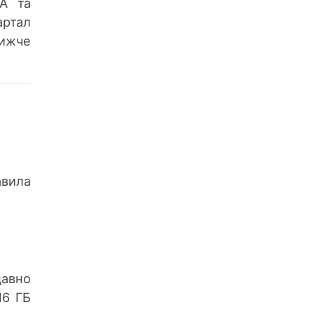
A та
артал
нижче
авила
давно
16 ГБ