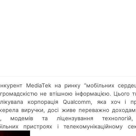
онкурент MediaTek на ринку “мобільних серде
 громадскістю не втішною інформацією. Цього 
блікувала корпорація Qualcomm, яка хоч і п
джерела виручки, досі живе переважно доходам
ів, модемів та ліцензування технологій,
ільних пристроях і телекомунікаційному сек