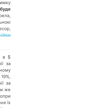
римку
буде
рела,
льною
есор,
нійки
у в $
ії за
йному
 19%,
ії за
им же
попри
ня їх