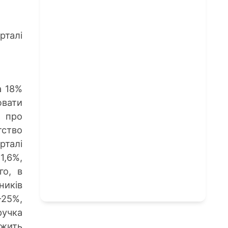
рталі
а 18%
ювати
 про
тство
рталі
1,6%,
го, в
ників
-25%,
учка
ужить