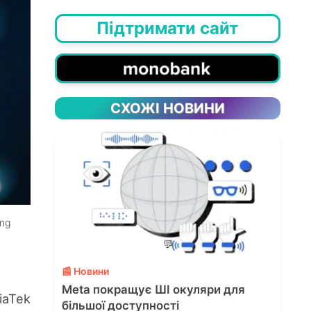
Підтримати сайт
СХОЖІ НОВИНИ
ung
💬
📰 Новини
Meta покращує ШІ окуляри для
aTek
більшої доступності