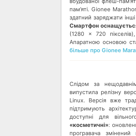
вбудованої флеш-пам’ят
пам’яті. Gionee Marath
здатний заряджати інші
Смартфон оснащується
(1280 x 720 пікселів
Апаратною основою ст
більше про Gionee Mara
Слідом за нещодавні
випустила релізну вер
Linux. Версія вже тра
підтримують архітекту
доступні для вільно
«косметичні»
: оновлен
програвача змінений 