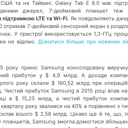
 США та на Тайвані. Galaxy Tab E 8.0 має підт
даними джерел, 7-дюймовий планшет теж
з підтримкою LTE та Wi-Fi
. Як повідомляють дже
.0 отримав 7-дюймовий сенсорний екран з розді
очок. У пристрої використовується 1,3-ГГц проц
ки не відомо.
Дізнатися більше про новинки лі
15 року приніс Samsung консолідовану виручк
йний прибуток у $ 4,9 млрд. А доходи компан
улого року склали $ 160,52 млрд при операці
д. Чистий прибуток Samsung в 2015 році впав на
ці в $ 15,25 млрд, а чистий прибуток компан
кварталу року звалився на 40% в порівнянні з т
склав всього $ 2,58 млрд. Цікаво ще й те, що, 
у планшетів, Samsung змогла домогтися збільшен