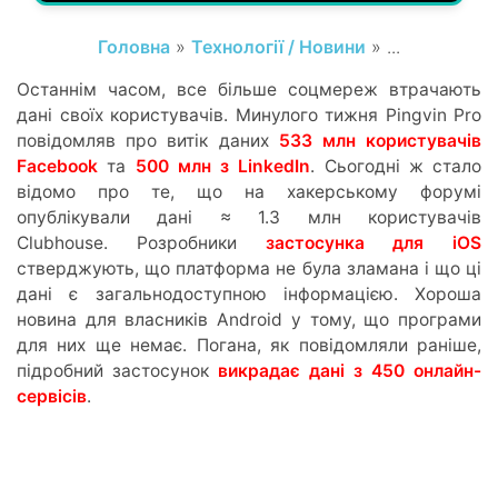
Головна
»
Технології / Новини
» ...
Останнім часом, все більше соцмереж втрачають
дані своїх користувачів. Минулого тижня Pingvin Pro
повідомляв про витік даних
533 млн користувачів
Facebook
та
500 млн з LinkedIn
. Сьогодні ж стало
відомо про те, що на хакерському форумі
опублікували дані ≈ 1.3 млн користувачів
Clubhouse. Розробники
застосунка для iOS
стверджують, що платформа не була зламана і що ці
дані є загальнодоступною інформацією. Хороша
новина для власників Android у тому, що програми
для них ще немає. Погана, як повідомляли раніше,
підробний застосунок
викрадає дані з 450 онлайн-
сервісів
.