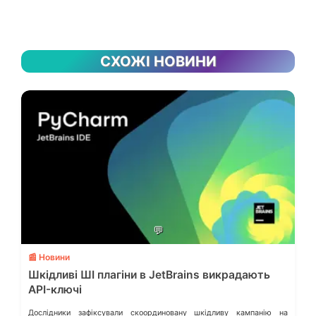
СХОЖІ НОВИНИ
💬
📰 Новини
Шкідливі ШІ плагіни в JetBrains викрадають
API-ключі
Дослідники зафіксували скоординовану шкідливу кампанію на