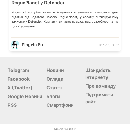
RoguePlanet у Defender
Microsoft офіційно визнала існування вразливості нульового дня,
відомої під кодовою назвою RoguePlanet, у своєму антивірусному
захиснику Defender. Компанія активно працює над розробкою патчу
для її усунення.
Pingvin Pro
18 Чер, 2026
Telegram
Новини
Швидкість
інтернету
Facebook
Огляди
Про команду
X (Twitter)
Статті
Підтримати
Google Новини
Блоги
сайт
RSS
Смартфони
PINGVIN.PRO