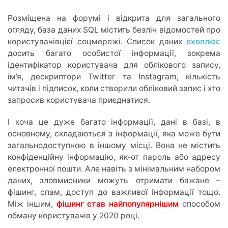
Розміщена на форумі і відкрита для загального
огляду, база даних SQL містить безліч відомостей про
користувачівцієї соцмережі. Список даних
охоплює
досить багато особистої інформації, зокрема
ідентифікатор користувача для облікового запису,
ім’я, дескриптори Twitter та Instagram, кількість
читачів і підписок, коли створили обліковий запис і хто
запросив користувача приєднатися.
І хоча це дуже багато інформації, дані в базі, в
основному, складаються з інформації, яка може бути
загальнодоступною в іншому місці. Вона не містить
конфіденційну інформацію, як-от пароль або адресу
електронної пошти. Але навіть з мінімальним набором
даних, зловмисники можуть отримати бажане –
фішинг, спам, доступ до важливої інформації тощо.
Між іншим,
фішинг став найпопулярнішим
способом
обману користувачів у 2020 році.