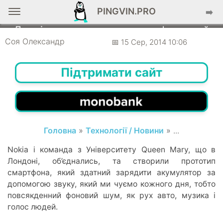
PINGVIN.PRO
➡️
📰 НОВИНИ
Дослідники створили смартфон, який
можна зарядити енергією звуку
Соя Олександр
📅 15 Сер, 2014 10:06
Підтримати сайт
Головна
»
Технології / Новини
» ...
Nokia і команда з Університету Queen Mary, що в
Лондоні, об’єднались, та створили прототип
смартфона, який здатний зарядити акумулятор за
допомогою звуку, який ми чуємо кожного дня, тобто
повсякденний фоновий шум, як рух авто, музика і
голос людей.