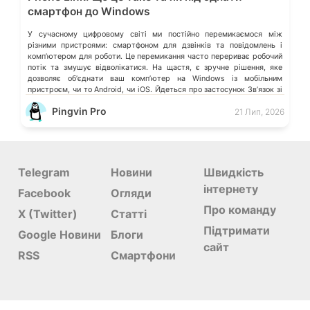
смартфон до Windows
У сучасному цифровому світі ми постійно перемикаємося між
різними пристроями: смартфоном для дзвінків та повідомлень і
компʼютером для роботи. Це перемикання часто перериває робочий
потік та змушує відволікатися. На щастя, є зручне рішення, яке
дозволяє обʼєднати ваш компʼютер на Windows із мобільним
пристроєм, чи то Android, чи iOS. Йдеться про застосунок Звʼязок зі
смартфоном (Phone Link) від Microsoft, що перетворює ваш ПК на
Pingvin Pro
21 Лип, 2026
своєрідний «міст» до функцій смартфона.
Telegram
Новини
Швидкість
інтернету
Facebook
Огляди
Про команду
X (Twitter)
Статті
Підтримати
Google Новини
Блоги
сайт
RSS
Смартфони