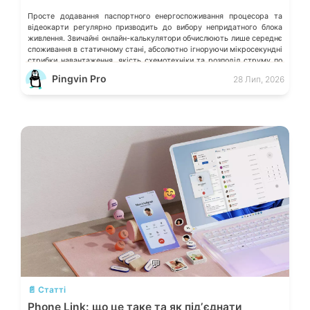
Просте додавання паспортного енергоспоживання процесора та
відеокарти регулярно призводить до вибору непридатного блока
живлення. Звичайні онлайн-калькулятори обчислюють лише середнє
споживання в статичному стані, абсолютно ігноруючи мікросекундні
стрибки навантаження, якість схемотехніки та розподіл струму по
окремих лініях. Розберімо, які технічні параметри насправді
Pingvin Pro
28 Лип, 2026
визначають надійність системи живлення та як правильно підібрати
БЖ із гарантованим запасом міцності. Пікові […]
💬
📄 Статті
Phone Link: що це таке та як підʼєднати