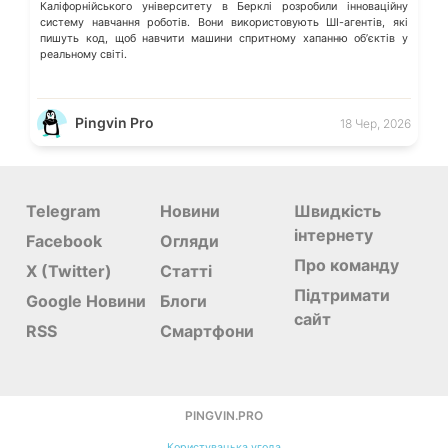
Каліфорнійського університету в Берклі розробили інноваційну
систему навчання роботів. Вони використовують ШІ-агентів, які
пишуть код, щоб навчити машини спритному хапанню обʼєктів у
реальному світі.
Pingvin Pro
18 Чер, 2026
Telegram
Новини
Швидкість
інтернету
Facebook
Огляди
Про команду
X (Twitter)
Статті
Підтримати
Google Новини
Блоги
сайт
RSS
Смартфони
PINGVIN.PRO
Користувацька угода