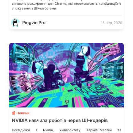
виявлено розширення для Chrome, які перехоплюють конфіденційне
спілкування з ШІ-чатботами.
Pingvin Pro
18 Чер, 2026
💬
📰 Новини
NVIDIA навчила роботів через ШІ-кодерів
Дослідники з Nvidia, Університету Карнеґі-Меллон та