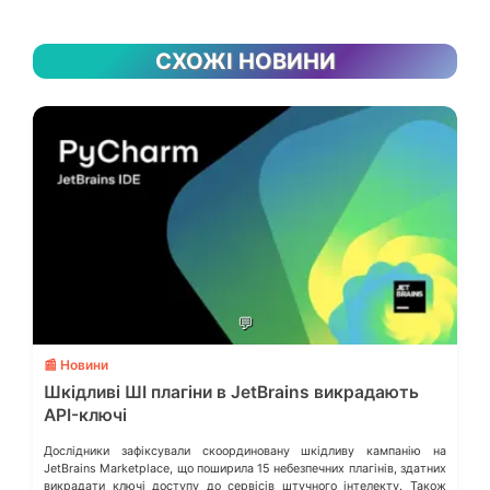
СХОЖІ НОВИНИ
💬
📰 Новини
Шкідливі ШІ плагіни в JetBrains викрадають
API-ключі
Дослідники зафіксували скоординовану шкідливу кампанію на
JetBrains Marketplace, що поширила 15 небезпечних плагінів, здатних
викрадати ключі доступу до сервісів штучного інтелекту. Також