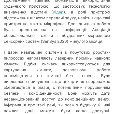
Дослідження виявило можливість використання
будь-якого пристрою, що застосовує технологію
визначення відстані (
лідар
), в ролі пристрою
відстеження шляхом передачі звуку, навіть якщо такі
пристрої не мають мікрофона. Дослідницька робота
була представлена ​​на конференції Асоціації
обчислювальної техніки з вбудованих мережевих
сенсорних систем (SenSys 2020) минулого місяця.
Лідарні навігаційні системи в побутових роботах-
пилососах направляють лазерний промінь навколо
кімнати. Відбиті сигнали використовуються для
картування кімнати, дозволяючи роботу
переміщатися по кімнаті без зіткнень. Було
висловлено припущення, що ці карти, що переважно
зберігаються в хмарі, є потенційним порушенням
безпеки і конфіденційності. Вони можуть дати
несанкціонований доступ до конфіденційних даних.
Інформація про такі речі, як розмір будинку й інші
важливі дані, можуть бути легко доступні.