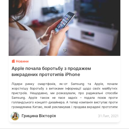
💬
📰 Новини
Apple почала боротьбу з продажем
викрадених прототипів iPhone
Лідери ринку смартфонів, як-от Samsung та Apple, почали
жорсткішу боротьбу з витоками інформації щодо своїх майбутніх
пристроїв. Нещодавно, ми розказували, про радикальні способи
Samsung. Apple також не пасе задніх – подала позов проти
голландського концепт-дизайнера. А тепер компанія виступає проти
громадянина Китаю, який рекламував і продава вкрадені прототипи
iPhone в соціальних мережах. В Україні ж, […]
Грицина Вікторія
31 Лип, 2021