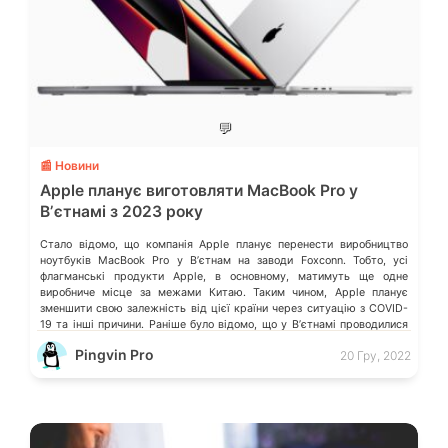
💬
📰 Новини
Apple планує виготовляти MacBook Pro у
Вʼєтнамі з 2023 року
Стало відомо, що компанія Apple планує перенести виробництво
ноутбуків MacBook Pro у Вʼєтнам на заводи Foxconn. Тобто, усі
флагманські продукти Apple, в основному, матимуть ще одне
виробниче місце за межами Китаю. Таким чином, Apple планує
зменшити свою залежність від цієї країни через ситуацію з COVID-
19 та інші причини. Раніше було відомо, що у Вʼєтнамі проводилися
[…]
Pingvin Pro
20 Гру, 2022