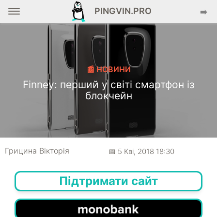
PINGVIN.PRO
➡️
📰 НОВИНИ
Finney: перший у світі смартфон із
блокчейн
Грицина Вікторія
📅 5 Кві, 2018 18:30
Підтримати сайт