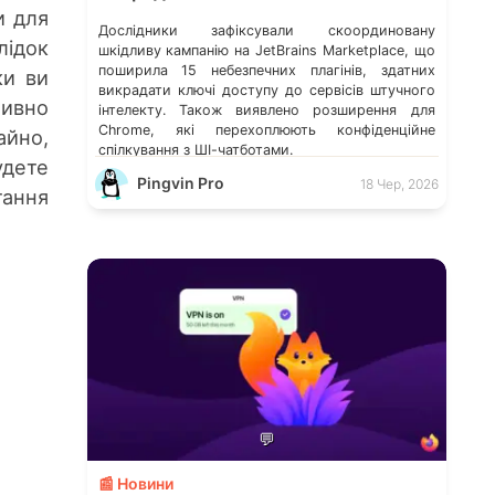
и для
Дослідники зафіксували скоординовану
лідок
шкідливу кампанію на JetBrains Marketplace, що
поширила 15 небезпечних плагінів, здатних
ки ви
викрадати ключі доступу до сервісів штучного
тивно
інтелекту. Також виявлено розширення для
Chrome, які перехоплюють конфіденційне
айно,
спілкування з ШІ-чатботами.
удете
Pingvin Pro
18 Чер, 2026
тання
💬
📰 Новини