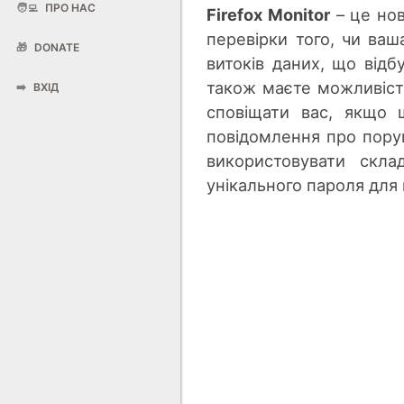
🧑‍💻
ПРО НАС
Firefox Monitor
– це нов
перевірки того, чи ваш
🎁
DONATE
витоків даних, що від
також маєте можливіст
➡️
ВХІД
сповіщати вас, якщо 
повідомлення про пору
використовувати скла
унікального пароля для