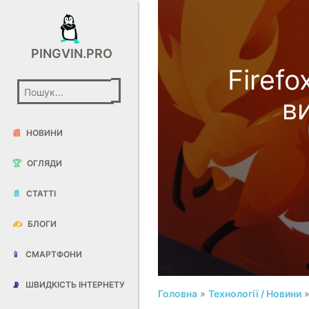
PINGVIN.PRO
Firef
в
📰
НОВИНИ
🏆
ОГЛЯДИ
📄
СТАТТІ
✍️
БЛОГИ
📱
СМАРТФОНИ
📡
ШВИДКІСТЬ ІНТЕРНЕТУ
Головна
»
Технології / Новини
»