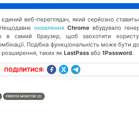
 єдиний веб-переглядач, який серйозно ставить
. Нещодавнє
оновлення
Chrome
вбудувало гене
о в самий браузер, щоб заохотити користув
омбінації. Подібна функціональність може бути д
ю розширення, таких як
LastPass
або
1Password
.
ПОДІЛИТИСЯ:
FIREFOX MONITOR (2)