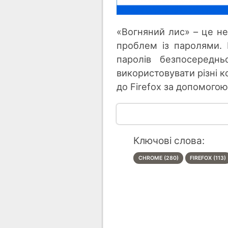
«Вогняний лис» – це не
проблем із паролями
паролів безпосереднь
використовувати різні к
до Firefox за допомого
Ключові слова:
CHROME (280)
FIREFOX (113)