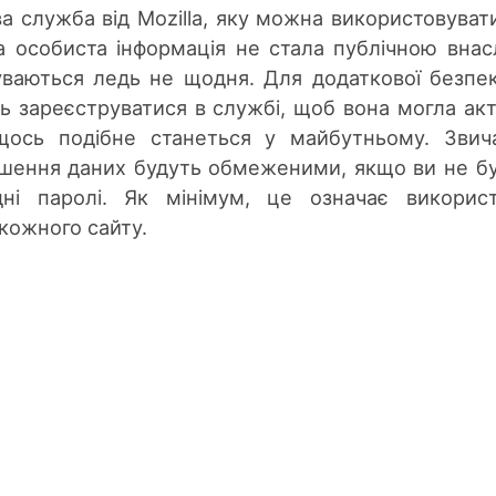
а служба від Mozilla, яку можна використовуват
а особиста інформація не стала публічною внас
буваються ледь не щодня. Для додаткової безпе
ь зареєструватися в службі, щоб вона могла ак
щось подібне станеться у майбутньому. Звич
шення даних будуть обмеженими, якщо ви не б
дні паролі. Як мінімум, це означає викорис
 кожного сайту.