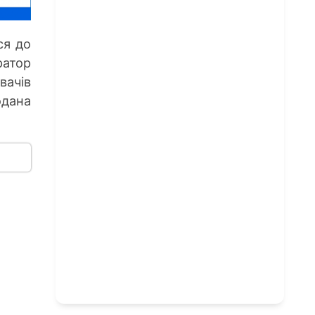
ся до
ратор
ачів
одана