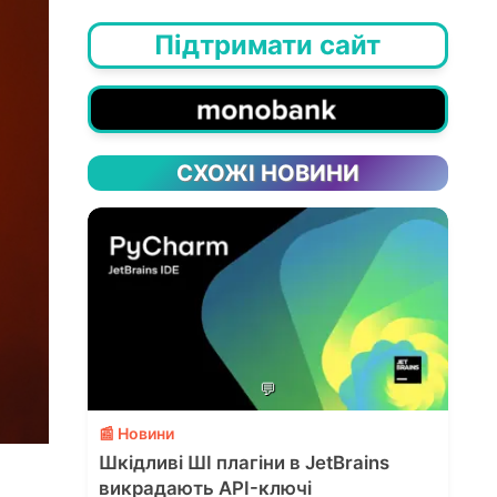
Підтримати сайт
СХОЖІ НОВИНИ
💬
📰 Новини
Шкідливі ШІ плагіни в JetBrains
викрадають API-ключі