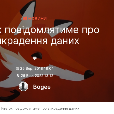
📰 НОВИНИ
ox повідомлятиме про
икрадення даних
💬
📅 25 Вер, 2018 18:04
🔄 26 Вер, 2022 13:12
Bogee
 Firefox повідомлятиме про викрадення даних