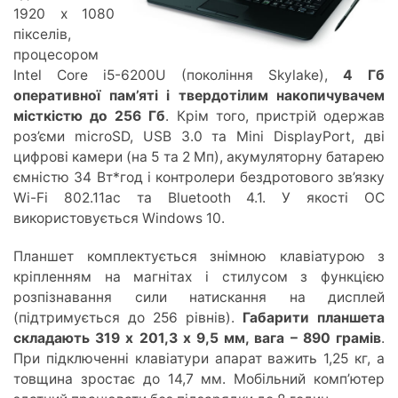
1920 х 1080
пікселів,
процесором
Intel Core i5-6200U (покоління Skylake),
4 Гб
оперативної пам’яті і твердотілим накопичувачем
місткістю до 256 Гб
. Крім того, пристрій одержав
роз’єми microSD, USB 3.0 та Mini DisplayPort, дві
цифрові камери (на 5 та 2 Мп), акумуляторну батарею
ємністю 34 Вт*год і контролери бездротового зв’язку
Wi-Fi 802.11ac та Bluetooth 4.1. У якості ОС
використовується Windows 10.
Планшет комплектується знімною клавіатурою з
кріпленням на магнітах і стилусом з функцією
розпізнавання сили натискання на дисплей
(підтримується до 256 рівнів).
Габарити планшета
складають 319 х 201,3 х 9,5 мм, вага – 890 грамів
.
При підключенні клавіатури апарат важить 1,25 кг, а
товщина зростає до 14,7 мм. Мобільний комп’ютер