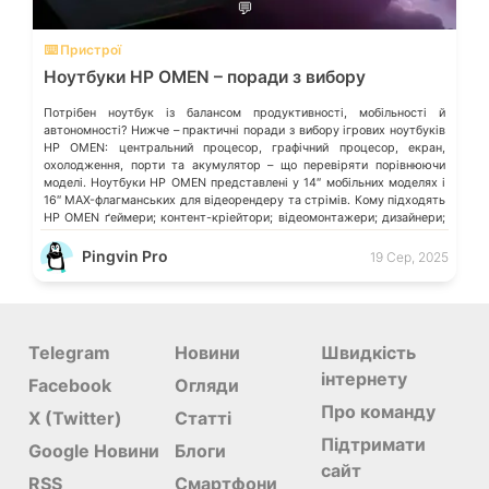
💬
⌨️ Пристрої
Ноутбуки HP OMEN – поради з вибору
Потрібен ноутбук із балансом продуктивності, мобільності й
автономності? Нижче – практичні поради з вибору ігрових ноутбуків
HP OMEN: центральний процесор, графічний процесор, екран,
охолодження, порти та акумулятор – що перевіряти порівнюючи
моделі. Ноутбуки HP OMEN представлені у 14″ мобільних моделях і
16″ MAX-флагманських для відеорендеру та стрімів. Кому підходять
HP OMEN ґеймери; контент-кріейтори; відеомонтажери; дизайнери;
[…]
Pingvin Pro
19 Сер, 2025
Telegram
Новини
Швидкість
інтернету
Facebook
Огляди
Про команду
X (Twitter)
Статті
Підтримати
Google Новини
Блоги
сайт
RSS
Смартфони