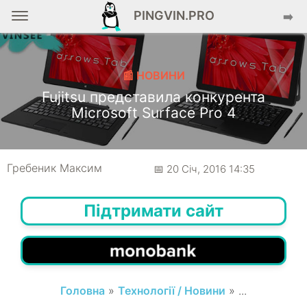
PINGVIN.PRO
➡️
📰 НОВИНИ
Fujitsu представила конкурента
Microsoft Surface Pro 4
Гребеник Максим
📅 20 Січ, 2016 14:35
Підтримати сайт
Головна
»
Технології / Новини
» ...