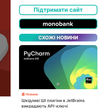
Підтримати сайт
СХОЖІ НОВИНИ
💬
📰 Новини
Шкідливі ШІ плагіни в JetBrains
викрадають API-ключі