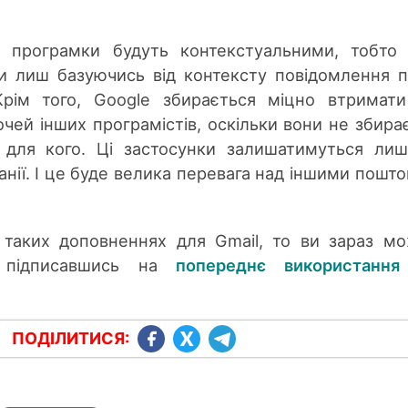
і програмки будуть контекстуальними, тобто
ьки лиш базуючись від контексту повідомлення 
 Крім того, Google збирається міцно втримат
очей інших програмістів, оскільки вони не збира
і для кого. Ці застосунки залишатимуться ли
анії. І це буде велика перевага над іншими пошт
 таких доповненнях для Gmail, то ви зараз м
ї підписавшись на
попереднє використання
ПОДІЛИТИСЯ: