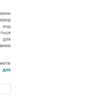
 вони
перед
и код
ється
ш для
овими
ожете
 для