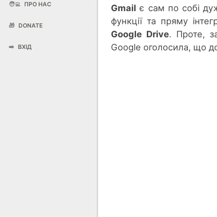
🧑‍💻
ПРО НАС
Gmail
є сам по собі ду
функції та пряму інте
🎁
DONATE
Google Drive
. Проте, 
Google оголосила, що д
➡️
ВХІД