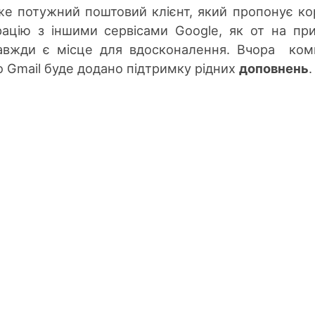
же потужний поштовий клієнт, який пропонує ко
грацію з іншими сервісами Google, як от на пр
завжди є місце для вдосконалення. Вчора ком
о Gmail буде додано підтримку рідних
доповнень
.