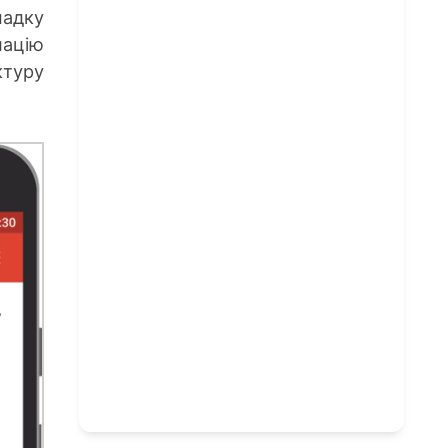
падку
ацію
ктуру