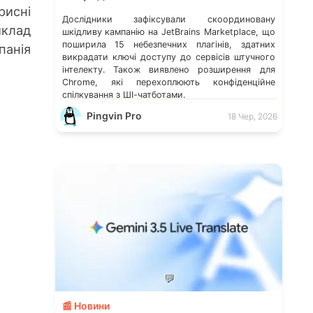
рисні
Дослідники зафіксували скоординовану
иклад
шкідливу кампанію на JetBrains Marketplace, що
поширила 15 небезпечних плагінів, здатних
панія
викрадати ключі доступу до сервісів штучного
інтелекту. Також виявлено розширення для
Chrome, які перехоплюють конфіденційне
спілкування з ШІ-чатботами.
Pingvin Pro
18 Чер, 2026
💬
📰 Новини