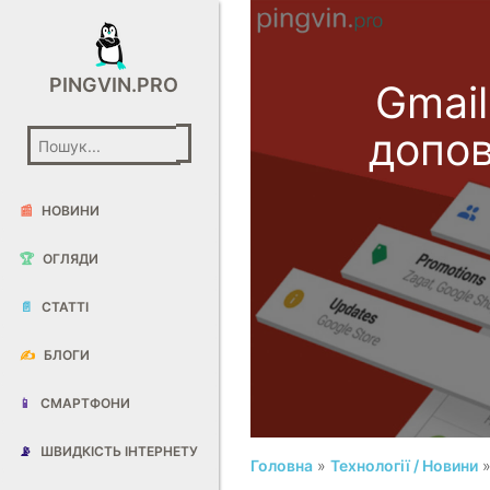
PINGVIN.PRO
Gmai
допов
📰
НОВИНИ
🏆
ОГЛЯДИ
📄
СТАТТІ
✍️
БЛОГИ
📱
СМАРТФОНИ
📡
ШВИДКІСТЬ ІНТЕРНЕТУ
Головна
»
Технології / Новини
»