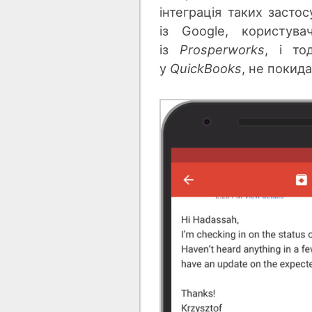
інтеграція таких засто
із Google, користув
із
Prosperworks
, і то
у
QuickBooks
, не покид