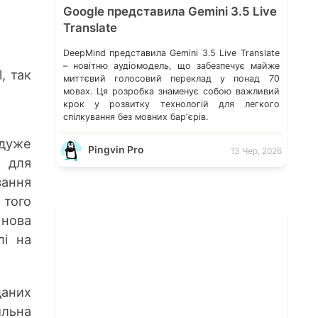
Google представила Gemini 3.5 Live
Translate
DeepMind представила Gemini 3.5 Live Translate
– новітню аудіомодель, що забезпечує майже
, так
миттєвий голосовий переклад у понад 70
мовах. Ця розробка знаменує собою важливий
крок у розвитку технологій для легкого
спілкування без мовних барʼєрів.
 дуже
Pingvin Pro
13 Чер, 2026
e для
вання
 того
 нова
лі на
даних
ильна