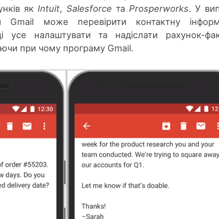
сунків як
Intuit
,
Salesforce
та
Prosperworks
. У ви
ач Gmail може перевірити контактну інформ
ді усе налаштувати та надіслати рахунок-фа
аючи при чому програму Gmail.