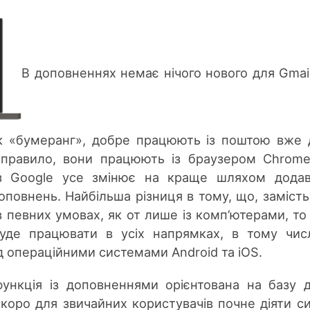
В доповненнях немає нічого нового для Gmail
і як «бумеранг», добре працюють із поштою вже
к правило, вони працюють із браузером Chrom
аз Google усе змінює на краще шляхом дода
оповнень. Найбільша різниця в тому, що, замість
 певних умовах, як от лише із комп’ютерами, то
уде працювати в усіх напрямках, в тому чис
д операційними системами Android та iOS.
ункція із доповненнями орієнтована на базу 
коро для звичайних користувачів почне діяти с