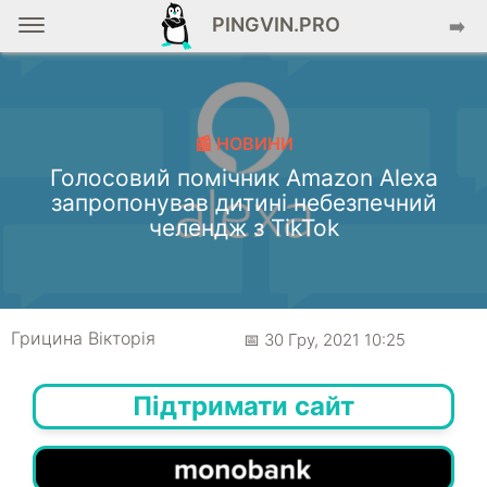
PINGVIN.PRO
➡️
📰 НОВИНИ
Голосовий помічник Amazon Alexa
запропонував дитині небезпечний
челендж з TikTok
Грицина Вікторія
📅 30 Гру, 2021 10:25
Підтримати сайт