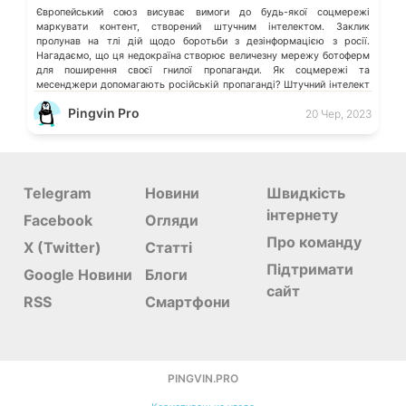
Європейський союз висуває вимоги до будь-якої соцмережі
маркувати контент, створений штучним інтелектом. Заклик
пролунав на тлі дій щодо боротьби з дезінформацією з росії.
Нагадаємо, що ця недокраїна створює величезну мережу ботоферм
для поширення своєї гнилої пропаганди. Як соцмережі та
месенджери допомагають російській пропаганді? Штучний інтелект
допомагатиме створювати рекламу у Facebook та Instagram Що не
Pingvin Pro
20 Чер, 2023
так […]
Telegram
Новини
Швидкість
інтернету
Facebook
Огляди
Про команду
X (Twitter)
Статті
Підтримати
Google Новини
Блоги
сайт
RSS
Смартфони
PINGVIN.PRO