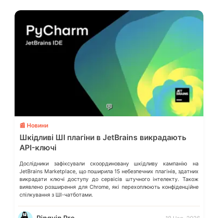
💬
📰 Новини
Шкідливі ШІ плагіни в JetBrains викрадають
API-ключі
Дослідники зафіксували скоординовану шкідливу кампанію на
JetBrains Marketplace, що поширила 15 небезпечних плагінів, здатних
викрадати ключі доступу до сервісів штучного інтелекту. Також
виявлено розширення для Chrome, які перехоплюють конфіденційне
спілкування з ШІ-чатботами.
Pingvin Pro