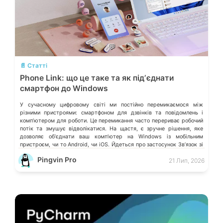
💬
📄 Статті
Phone Link: що це таке та як підʼєднати
смартфон до Windows
У сучасному цифровому світі ми постійно перемикаємося між
різними пристроями: смартфоном для дзвінків та повідомлень і
компʼютером для роботи. Це перемикання часто перериває робочий
потік та змушує відволікатися. На щастя, є зручне рішення, яке
дозволяє обʼєднати ваш компʼютер на Windows із мобільним
пристроєм, чи то Android, чи iOS. Йдеться про застосунок Звʼязок зі
смартфоном (Phone Link) від Microsoft, що перетворює ваш ПК на
Pingvin Pro
21 Лип, 2026
своєрідний «міст» до функцій смартфона.