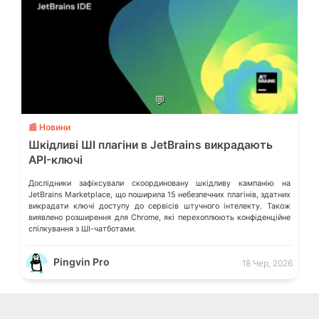
💬
📰 Новини
Шкідливі ШІ плагіни в JetBrains викрадають
API-ключі
Дослідники зафіксували скоординовану шкідливу кампанію на
JetBrains Marketplace, що поширила 15 небезпечних плагінів, здатних
викрадати ключі доступу до сервісів штучного інтелекту. Також
виявлено розширення для Chrome, які перехоплюють конфіденційне
спілкування з ШІ-чатботами.
Pingvin Pro
18 Чер, 2026