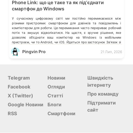
Phone Link: що це таке та як підʼєднати
смартфон до Windows
У сучасному цифровому світі ми постійно перемикаємося між
різними пристроями: смартфоном для дзвінків та повідомлень і
компʼютером для роботи. Це перемикання часто перериває робочий
потік та змушує відволікатися. На щастя, є зручне рішення, яке
дозволяє обʼєднати ваш компʼютер на Windows із мобільним
пристроєм, чи то Android, чи iOS. Йдеться про застосунок Звʼязок зі
смартфоном (Phone Link) від Microsoft, що перетворює ваш ПК на
Pingvin Pro
21 Лип, 2026
своєрідний «міст» до функцій смартфона.
Telegram
Новини
Швидкість
інтернету
Facebook
Огляди
Про команду
X (Twitter)
Статті
Підтримати
Google Новини
Блоги
сайт
RSS
Смартфони