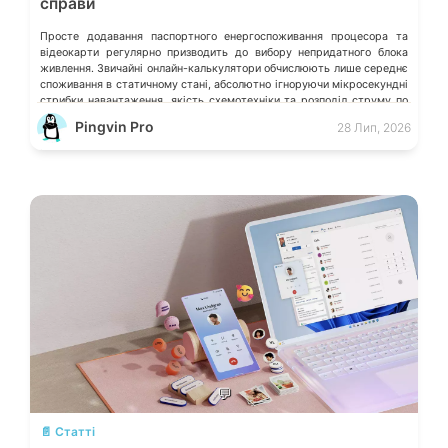
справи
Просте додавання паспортного енергоспоживання процесора та
відеокарти регулярно призводить до вибору непридатного блока
живлення. Звичайні онлайн-калькулятори обчислюють лише середнє
споживання в статичному стані, абсолютно ігноруючи мікросекундні
стрибки навантаження, якість схемотехніки та розподіл струму по
окремих лініях. Розберімо, які технічні параметри насправді
Pingvin Pro
28 Лип, 2026
визначають надійність системи живлення та як правильно підібрати
БЖ із гарантованим запасом міцності. Пікові […]
💬
📄 Статті