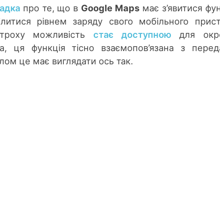
гадка
про те, що в
Google Maps
має з’явитися фун
ілитися рівнем заряду свого мобільного прис
отроху можливість
стає доступною
для окр
да, ця функція тісно взаємопов’язана з пере
лом це має виглядати ось так.