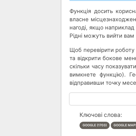
Функція досить корисн
власне місцезнаходжен
нагоді, якщо наприклад
Рідні можуть вийти вам 
Щоб перевірити роботу ф
та відкрити бокове мен
скільки часу показуват
вимкнете функцію). Г
відправивши точку мес
Ключові слова:
GOOGLE (1703)
GOOGLE MAPS