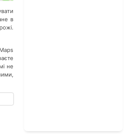
увати
ане в
рожі.
 Maps
раєте
мі не
ними,