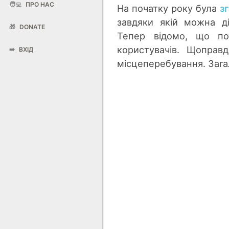
🧑‍💻
ПРО НАС
На початку року була
з
завдяки якій можна д
🎁
DONATE
Тепер відомо, що п
користувачів. Щоправ
➡️
ВХІД
місцеперебування. Зага