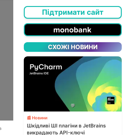
Підтримати сайт
СХОЖІ НОВИНИ
💬
📰 Новини
Шкідливі ШІ плагіни в JetBrains
а
викрадають API-ключі