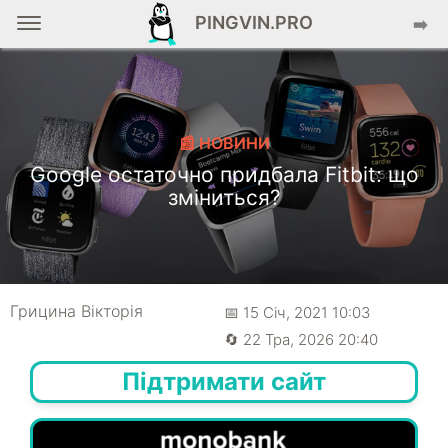
PINGVIN.PRO
➡️
📰 НОВИНИ
Google остаточно придбала Fitbit: що
зміниться?
Грицина Вікторія
📅 15 Січ, 2021 10:03
🔄 22 Тра, 2026 20:40
Підтримати сайт