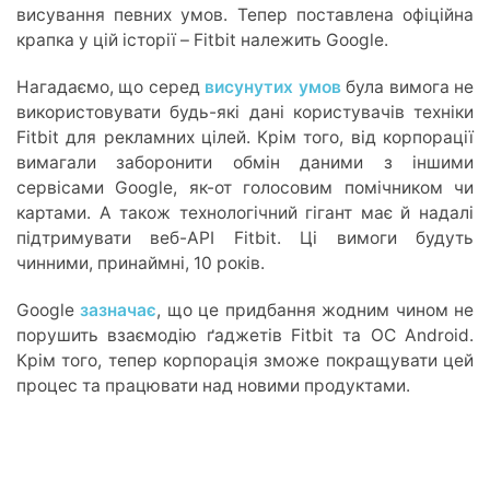
висування певних умов. Тепер поставлена офіційна
крапка у цій історії – Fitbit належить Google.
Нагадаємо, що серед
висунутих умов
була вимога не
використовувати будь-які дані користувачів техніки
Fitbit для рекламних цілей. Крім того, від корпорації
вимагали заборонити обмін даними з іншими
сервісами Google, як-от голосовим помічником чи
картами. А також технологічний гігант має й надалі
підтримувати веб-API Fіtbit. Ці вимоги будуть
чинними, принаймні, 10 років.
Google
зазначає
, що це придбання жодним чином не
порушить взаємодію ґаджетів Fitbit та ОС Android.
Крім того, тепер корпорація зможе покращувати цей
процес та працювати над новими продуктами.