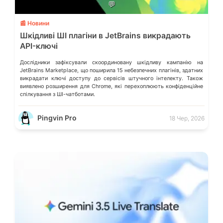
💬
📰 Новини
Шкідливі ШІ плагіни в JetBrains викрадають
API-ключі
Дослідники зафіксували скоординовану шкідливу кампанію на
JetBrains Marketplace, що поширила 15 небезпечних плагінів, здатних
викрадати ключі доступу до сервісів штучного інтелекту. Також
виявлено розширення для Chrome, які перехоплюють конфіденційне
спілкування з ШІ-чатботами.
Pingvin Pro
18 Чер, 2026