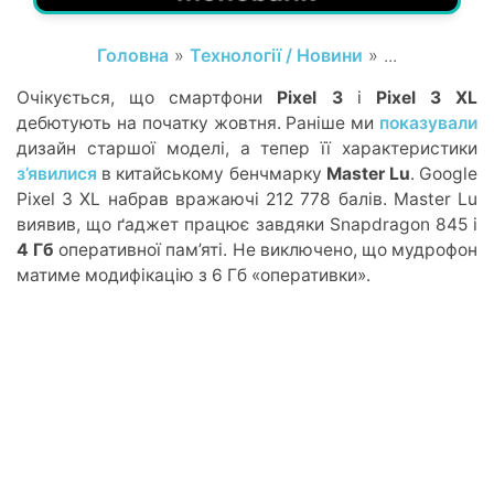
Головна
»
Технології / Новини
» ...
Очікується, що смартфони
Pixel 3
і
Pixel 3 XL
дебютують на початку жовтня. Раніше ми
показували
дизайн старшої моделі, а тепер її характеристики
з’явилися
в китайському бенчмарку
Master Lu
. Google
Pixel 3 XL набрав вражаючі 212 778 балів. Master Lu
виявив, що ґаджет працює завдяки Snapdragon 845 і
4 Гб
оперативної пам’яті. Не виключено, що мудрофон
матиме модифікацію з 6 Гб «оперативки».