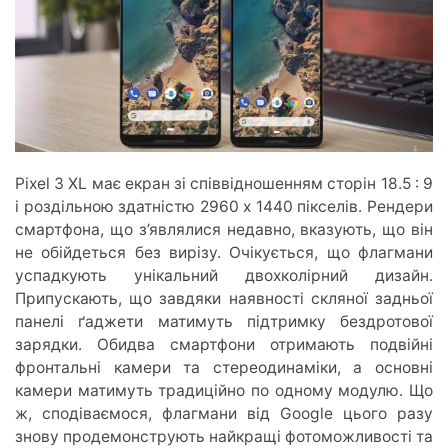
Pixel 3 XL має екран зі співвідношенням сторін 18.5 : 9
і роздільною здатністю 2960 x 1440 пікселів. Рендери
смартфона, що з’являлися недавно, вказують, що він
не обійдеться без вирізу. Очікується, що флагмани
успадкують унікальний двохколірний дизайн.
Припускають, що завдяки наявності скляної задньої
панелі ґаджети матимуть підтримку бездротової
зарядки. Обидва смартфони отримають подвійні
фронтальні камери та стереодинаміки, а основні
камери матимуть традиційно по одному модулю. Що
ж, сподіваємося, флагмани від Google цього разу
знову продемонструють найкращі фотоможливості та