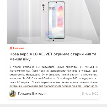
💬
📰 Новини
Нова версія LG VELVET отримає старий чип та
меншу ціну
У травні компанія LG випустила новий смартфон LG VELVET з
підтримкою 5G. Його технічні характеристики вже є у нашій базі
смартфонів. Нещодавно було виявлено новий варіант з модельним
номером LM-G910 на чипі Qualcomm Snapdragon 845 та підтримкою
лише 4G мережі. Зовні смартфон не має якихось змін, змінили тільки
внутрішні компоненти для відповідності певним ринкам. Snapdragon
845 – […]
Грицина Вікторія
11 Чер, 2020