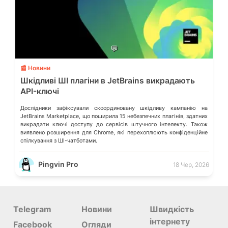
💬
📰 Новини
Шкідливі ШІ плагіни в JetBrains викрадають
API-ключі
Дослідники зафіксували скоординовану шкідливу кампанію на
JetBrains Marketplace, що поширила 15 небезпечних плагінів, здатних
викрадати ключі доступу до сервісів штучного інтелекту. Також
виявлено розширення для Chrome, які перехоплюють конфіденційне
спілкування з ШІ-чатботами.
Pingvin Pro
18 Чер, 2026
Telegram
Новини
Швидкість
інтернету
Facebook
Огляди