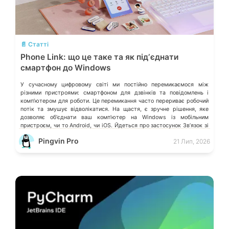
💬
📄 Статті
Phone Link: що це таке та як підʼєднати
смартфон до Windows
У сучасному цифровому світі ми постійно перемикаємося між
різними пристроями: смартфоном для дзвінків та повідомлень і
компʼютером для роботи. Це перемикання часто перериває робочий
потік та змушує відволікатися. На щастя, є зручне рішення, яке
дозволяє обʼєднати ваш компʼютер на Windows із мобільним
пристроєм, чи то Android, чи iOS. Йдеться про застосунок Звʼязок зі
смартфоном (Phone Link) від Microsoft, що перетворює ваш ПК на
Pingvin Pro
21 Лип, 2026
своєрідний «міст» до функцій смартфона.