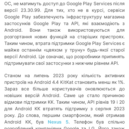
ОС, не матимуть доступ до Google Play Services після
версії 23.30.99. Для тих, хто не в курсі, сервіси
Google Play забезпечують інфраструктуру магазина
застосунків Google Play та API, які взаємодіють з
Android. Вони також використовуються для
розгортання нових функцій на старіших пристроях.
Таким чином, втрата підтримки Google Play Services є
майже останнім «цвяхом у труну» будь-якої старої
версії Android. Це означає, що розробники припинять
підтримувати свої застосунки з нижчим рівнем API.
Станом на липень 2023 року кількість активних
пристроїв на Android 4.4 KitKat становить менш як 1%.
Зараз все більше користувачів оновлюються до
новіших версій Android. Саме це стало причиною
відмови підтримки KK. Таким чином, API рівнів 19 і 20
для Android KK втратять підтримку з серпня 2023
року. До слова, першим смартфоном, який отримав
Android KK, був
Nexus 5
. Телефон був спільно
розроблений компаніями Google та LG. Його також