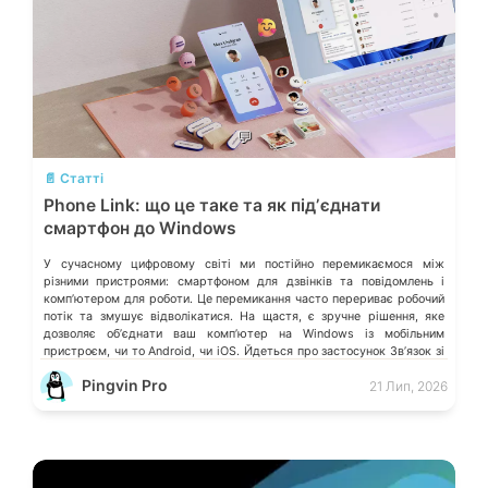
💬
📄 Статті
Phone Link: що це таке та як підʼєднати
смартфон до Windows
У сучасному цифровому світі ми постійно перемикаємося між
різними пристроями: смартфоном для дзвінків та повідомлень і
компʼютером для роботи. Це перемикання часто перериває робочий
потік та змушує відволікатися. На щастя, є зручне рішення, яке
дозволяє обʼєднати ваш компʼютер на Windows із мобільним
пристроєм, чи то Android, чи iOS. Йдеться про застосунок Звʼязок зі
смартфоном (Phone Link) від Microsoft, що перетворює ваш ПК на
Pingvin Pro
21 Лип, 2026
своєрідний «міст» до функцій смартфона.