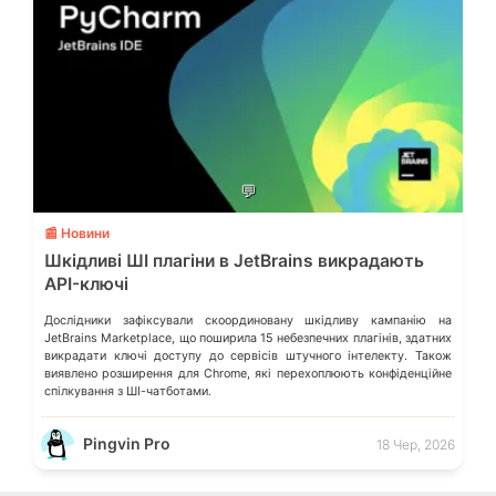
💬
📰 Новини
Шкідливі ШІ плагіни в JetBrains викрадають
API-ключі
Дослідники зафіксували скоординовану шкідливу кампанію на
JetBrains Marketplace, що поширила 15 небезпечних плагінів, здатних
викрадати ключі доступу до сервісів штучного інтелекту. Також
виявлено розширення для Chrome, які перехоплюють конфіденційне
спілкування з ШІ-чатботами.
Pingvin Pro
18 Чер, 2026