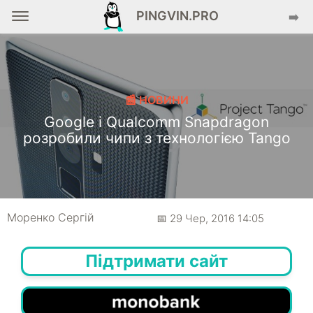
PINGVIN.PRO
➡️
📰 НОВИНИ
Google і Qualcomm Snapdragon
розробили чипи з технологією Tango
Моренко Сергій
📅 29 Чер, 2016 14:05
Підтримати сайт