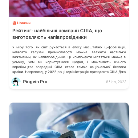
💬
📰 Новини
Рейтинг: найбільші компанії США, що
виготовляють напівпровідники
У міру того, як світ рухається в епоху масштабної цифровізації,
небагато галузей промисловості можна вважати настільки
важливими, як напівпровідники. Ці компоненти містяться майже в
усьому, чим ми користуємося щодня, і можливість їхнього
виробництва всередині США стала темою національної безпеки
країни. Наприклад, у 2022 році адміністрація президента США Джо
Байдена заявила про закон «CHIPS and Science […]
Pingvin Pro
8 Чер, 2023