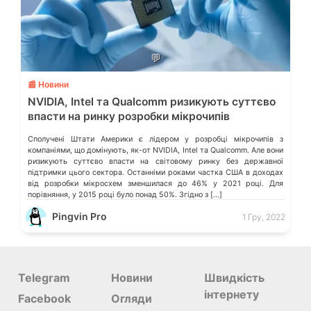
💬
📰 Новини
NVIDIA, Intel та Qualcomm ризикують суттєво
впасти на ринку розробки мікрочипів
Сполучені Штати Америки є лідером у розробці мікрочипів з
компаніями, що домінують, як-от NVIDIA, Intel та Qualcomm. Але вони
ризикують суттєво впасти на світовому ринку без державної
підтримки цього сектора. Останніми роками частка США в доходах
від розробки мікросхем зменшилася до 46% у 2021 році. Для
порівняння, у 2015 році було понад 50%. Згідно з […]
Pingvin Pro
1 Гру, 2022
Telegram
Новини
Швидкість
інтернету
Facebook
Огляди