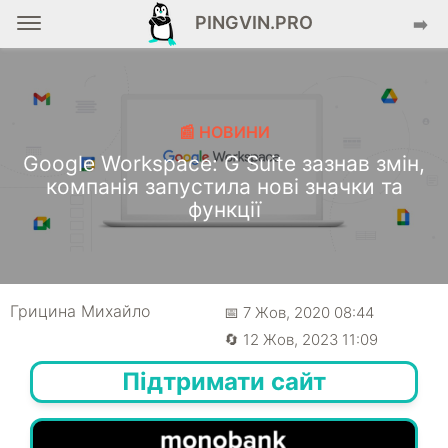
PINGVIN.PRO
➡️
📰 НОВИНИ
Google Workspace: G Suite зазнав змін,
компанія запустила нові значки та
функції
Грицина Михайло
📅 7 Жов, 2020 08:44
🔄 12 Жов, 2023 11:09
Підтримати сайт