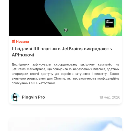
💬
📰 Новини
Шкідливі ШІ плагіни в JetBrains викрадають
API-ключі
Дослідники зафіксували скоординовану шкідливу кампанію на
JetBrains Marketplace, що поширила 15 небезпечних плагінів, здатних
викрадати ключі доступу до сервісів штучного інтелекту. Також
виявлено розширення для Chrome, які перехоплюють конфіденційне
спілкування з ШІ-чатботами.
Pingvin Pro
18 Чер, 2026