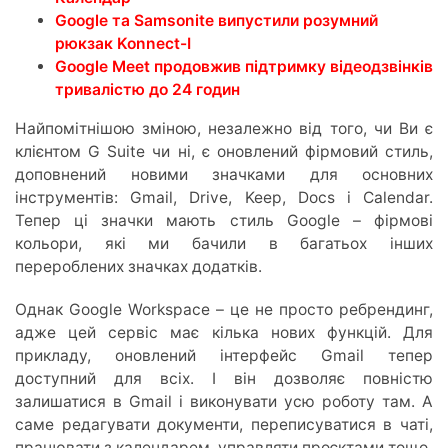
Google та Samsonite випустили розумний
рюкзак Konnect-I
Google Meet продовжив підтримку відеодзвінків
тривалістю до 24 годин
Найпомітнішою зміною, незалежно від того, чи Ви є
клієнтом G Suite чи ні, є оновлений фірмовий стиль,
доповнений новими значками для основних
інструментів: Gmail, Drive, Keep, Docs і Calendar.
Тепер ці значки мають стиль Google – фірмові
кольори, які ми бачили в багатьох інших
перероблених значках додатків.
Однак Google Workspace – це не просто ребрендинг,
адже цей сервіс має кілька нових функцій. Для
прикладу, оновлений інтерфейс Gmail тепер
доступний для всіх. І він дозволяє повністю
залишатися в Gmail і виконувати усю роботу там. А
саме редагувати документи, переписуватися в чаті,
працювати з календарем, управляти проєктами тощо.