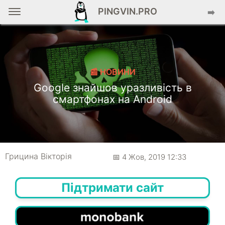
PINGVIN.PRO
➡️
📰 НОВИНИ
Google знайшов уразливість в
смартфонах на Android
Грицина Вікторія
📅 4 Жов, 2019 12:33
Підтримати сайт