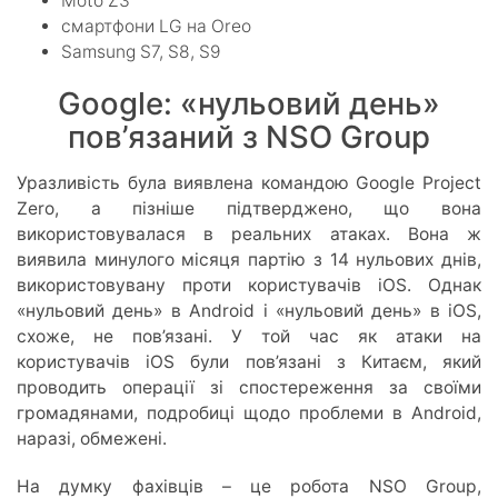
Moto Z3
смартфони LG на Oreo
Samsung S7, S8, S9
Google: «нульовий день»
пов’язаний з NSO Group
Уразливість була виявлена ​​командою Google Project
Zero, а пізніше підтверджено, що вона
використовувалася в реальних атаках. Вона ж
виявила минулого місяця партію з 14 нульових днів,
використовувану проти користувачів iOS. Однак
«нульовий день» в Android і «нульовий день» в iOS,
схоже, не пов’язані. У той час як атаки на
користувачів iOS були пов’язані з Китаєм, який
проводить операції зі спостереження за своїми
громадянами, подробиці щодо проблеми в Android,
наразі, обмежені.
На думку фахівців – це робота NSO Group,