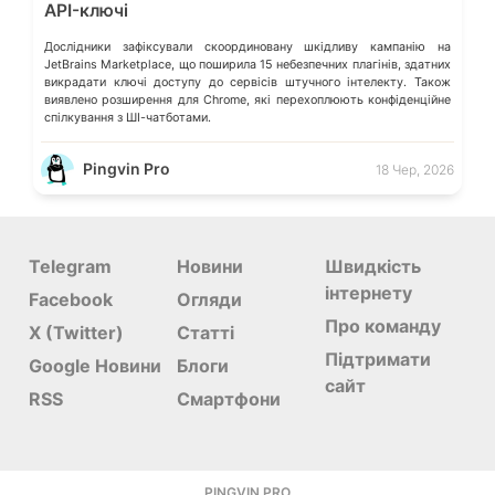
API-ключі
Дослідники зафіксували скоординовану шкідливу кампанію на
JetBrains Marketplace, що поширила 15 небезпечних плагінів, здатних
викрадати ключі доступу до сервісів штучного інтелекту. Також
виявлено розширення для Chrome, які перехоплюють конфіденційне
спілкування з ШІ-чатботами.
Pingvin Pro
18 Чер, 2026
Telegram
Новини
Швидкість
інтернету
Facebook
Огляди
Про команду
X (Twitter)
Статті
Підтримати
Google Новини
Блоги
сайт
RSS
Смартфони
PINGVIN.PRO