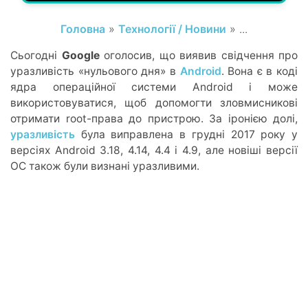
Головна
»
Технології / Новини
» ...
Сьогодні
Google
оголосив, що виявив свідчення про
уразливість «нульового дня» в
Android
. Вона є в коді
ядра операційної системи Android і може
використовуватися, щоб допомогти зловмисникові
отримати root-права до пристрою. За іронією долі,
уразливість
була виправлена ​​в грудні 2017 року у
версіях Android 3.18, 4.14, 4.4 і 4.9, але новіші версії
ОС також були визнані уразливими.