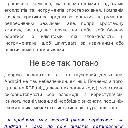
ізраїльської компанії, яка відома своїми продажами
експлойтів та інструментів спостереження. Компанія
зазнала критики за продаж хакерських інструментів
репресивним режимам, але, попри зростаючу
критику, нещодавно взяла на себе зобов’язання
боротися з клієнтами, які зловживають її
інструментами, щоб шпигувати за невинними або
політичними противниками.
Не все так погано
Доброю новиною є те, що «нульовий день» для
Android не так небезпечний, як інші. Почнемо з того,
що це не RCE (віддалене виконання коду), яке можна
використовувати без взаємодії з користувачем.
Існують певні умови, які необхідно виконати, перш ніж
зловмисник зможе скористатися цією уразливістю.
Ця проблема має високий рівень серйозності на
Android і сама по собі вимагає встановлення