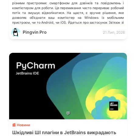
різними пристроями: смартфоном для дзвінків та повідомлень і
компʼютером для роботи. Це перемикання часто перериває робочий
потік та змушує відволікатися. На щастя, є зручне рішення, яке
дозволяє обʼєднати ваш компʼютер на Windows із мобільним
пристроєм, чи то Android, чи iOS. Йдеться про застосунок Звʼязок зі
смартфоном (Phone Link) від Microsoft, що перетворює ваш ПК на
Pingvin Pro
21 Лип, 2026
своєрідний «міст» до функцій смартфона.
💬
📰 Новини
Шкідливі ШІ плагіни в JetBrains викрадають