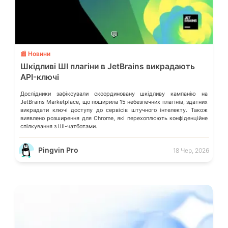
💬
📰 Новини
Шкідливі ШІ плагіни в JetBrains викрадають
API-ключі
Дослідники зафіксували скоординовану шкідливу кампанію на
JetBrains Marketplace, що поширила 15 небезпечних плагінів, здатних
викрадати ключі доступу до сервісів штучного інтелекту. Також
виявлено розширення для Chrome, які перехоплюють конфіденційне
спілкування з ШІ-чатботами.
Pingvin Pro
18 Чер, 2026