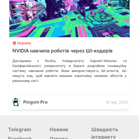
💬
📰 Новини
NVIDIA навчила роботів через ШІ-кодерів
Дослідники з Nvidia, Університету Карнеґі-Меллон та
Каліфорнійського університету в Берклі розробили інноваційну
систему навчання роботів. Вони використовують ШІ-агентів, які
пишуть код, щоб навчити машини спритному хапанню обʼєктів у
реальному світі.
Pingvin Pro
18 Чер, 2026
Telegram
Новини
Швидкість
інтернету
Facebook
Огляди