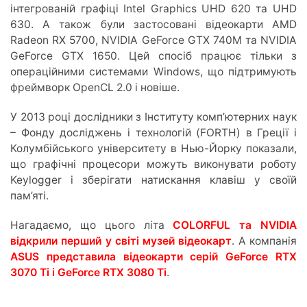
інтегрованій графіці Intel Graphics UHD 620 та UHD
630. А також були застосовані відеокарти AMD
Radeon RX 5700, NVIDIA GeForce GTX 740M та NVIDIA
GeForce GTX 1650. Цей спосіб працює тільки з
операційними системами Windows, що підтримують
фреймворк OpenCL 2.0 і новіше.
У 2013 році дослідники з Інституту комп’ютерних наук
– Фонду досліджень і технологій (FORTH) в Греції і
Колумбійського університету в Нью-Йорку показали,
що графічні процесори можуть виконувати роботу
Keylogger і зберігати натискання клавіш у своїй
пам’яті.
Нагадаємо, що цього літа
COLORFUL та NVIDIA
відкрили перший у світі музей відеокарт
. А компанія
ASUS представила відеокарти серій GeForce RTX
3070 Ti і GeForce RTX 3080 Ti
.