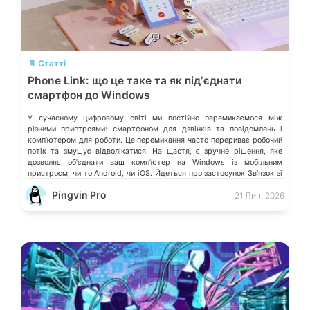
💬
📄 Статті
Phone Link: що це таке та як підʼєднати
смартфон до Windows
У сучасному цифровому світі ми постійно перемикаємося між
різними пристроями: смартфоном для дзвінків та повідомлень і
компʼютером для роботи. Це перемикання часто перериває робочий
потік та змушує відволікатися. На щастя, є зручне рішення, яке
дозволяє обʼєднати ваш компʼютер на Windows із мобільним
пристроєм, чи то Android, чи iOS. Йдеться про застосунок Звʼязок зі
смартфоном (Phone Link) від Microsoft, що перетворює ваш ПК на
Pingvin Pro
21 Лип, 2026
своєрідний «міст» до функцій смартфона.