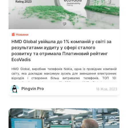
💬
📰 Новини
HMD Global увійшла до 1% компаній у світі за
результатами аудиту у сфері сталого
розвитку та отримала Платиновий рейтинг
EcoVadis
HMD Global, виробник телефонів Nokia, одна із провідних компаній
світу, яка докладає максимум зусиль для зменшення електронних
відходів і створення більш витривалих телефонів. ТОП 10:
некитайські смартфони до 10 000 грн HMD Global починає
виробництво 5G смартфонів у Європі Представили Nokia G42 5G:
Pingvin Pro
18 Жов, 2023
висока ремонтопридатність та 3 роки оновлень Одним із
найважливіших визнань для компанії […]