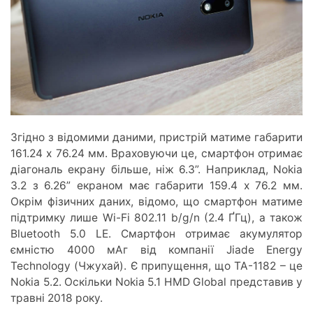
Згідно з відомими даними, пристрій матиме габарити
161.24 x 76.24 мм. Враховуючи це, смартфон отримає
діагональ екрану більше, ніж 6.3”. Наприклад, Nokia
3.2 з 6.26” екраном має габарити 159.4 x 76.2 мм.
Окрім фізичних даних, відомо, що смартфон матиме
підтримку лише Wi-Fi 802.11 b/g/n (2.4 ҐГц), а також
Bluetooth 5.0 LE. Смартфон отримає акумулятор
ємністю 4000 мАг від компанії Jiade Energy
Technology (Чжухай). Є припущення, що TA-1182 – це
Nokia 5.2. Оскільки Nokia 5.1 HMD Global представив у
травні 2018 року.