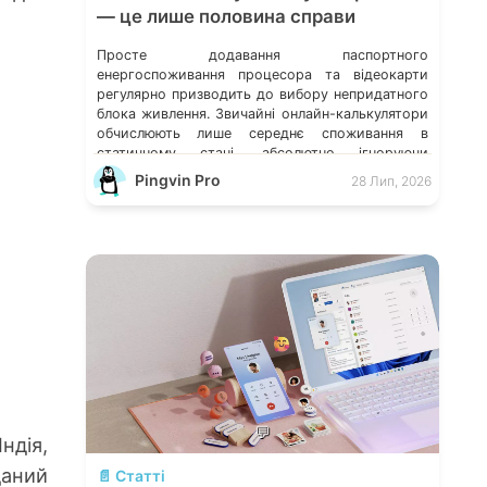
— це лише половина справи
Просте додавання паспортного
енергоспоживання процесора та відеокарти
регулярно призводить до вибору непридатного
блока живлення. Звичайні онлайн-калькулятори
обчислюють лише середнє споживання в
статичному стані, абсолютно ігноруючи
мікросекундні стрибки навантаження, якість
Pingvin Pro
28 Лип, 2026
схемотехніки та розподіл струму по окремих
лініях. Розберімо, які технічні параметри
насправді визначають надійність системи
живлення та як правильно підібрати БЖ із
гарантованим запасом міцності. Пікові […]
💬
ндія,
даний
📄 Статті