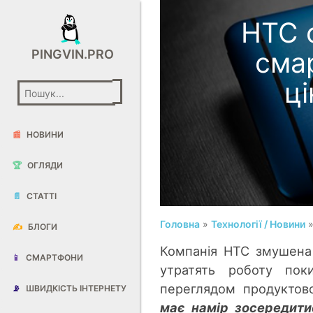
HTC 
сма
PINGVIN.PRO
ц
📰
НОВИНИ
🏆
ОГЛЯДИ
📄
СТАТТІ
Головна
»
Технології / Новини
»
✍️
БЛОГИ
Компанія HTC змушена 
📱
СМАРТФОНИ
утратять роботу поки
переглядом продуктов
📡
ШВИДКІСТЬ ІНТЕРНЕТУ
має намір зосередити