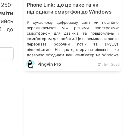
 250-
Phone Link: що це таке та як
підʼєднати смартфон до Windows
уміти
кийсь
У сучасному цифровому світі ми постійно
перемикаємося між різними пристроями:
б до
смартфоном для дзвінків та повідомлень і
компʼютером для роботи. Це перемикання часто
перериває робочий потік та змушує
відволікатися. На щастя, є зручне рішення, яке
дозволяє обʼєднати ваш компʼютер на Windows
із мобільним пристроєм, чи то Android, чи iOS.
Pingvin Pro
21 Лип, 2026
Йдеться про застосунок Звʼязок зі смартфоном
(Phone Link) від Microsoft, що перетворює ваш
ПК на своєрідний «міст» до функцій смартфона.