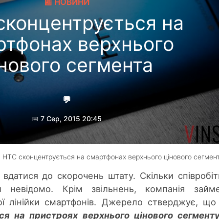
📰 НОВИНИ
сконцентрується на
ртфонах верхнього
інового сегмента
💬
📅 7 Сер, 2015 20:45
Соя Олександр
 HTC сконцентрується на смартфонах верхнього цінового сегмен
вдатися до скорочень штату. Скільки співробіт
 невідомо. Крім звільнень, компанія займе
ої лінійки смартфонів. Джерело стверджує, щ
ся на пристроях верхнього цінового сегмент