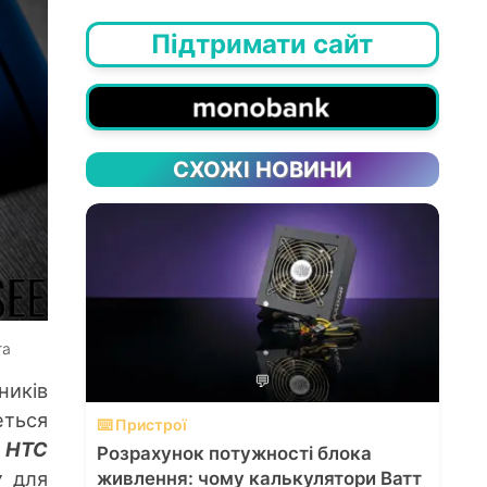
Підтримати сайт
СХОЖІ НОВИНИ
та
💬
ників
ться
⌨️ Пристрої
о
HTC
Розрахунок потужності блока
у
для
живлення: чому калькулятори Ватт