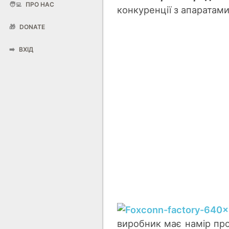
🧑‍💻
ПРО НАС
конкуренції з апаратами
🎁
DONATE
➡️
ВХІД
виробник має намір про