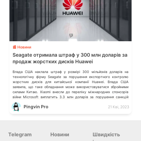
💬
📰 Новини
Seagate отримала штраф у 300 млн доларів за
продаж жорстких дисків Huawei
Влада США наклала штраф у розмірі 300 мільйонів доларів на
технологічну фірму Seagate за порушення експортного контролю
жорстких дисків для китайської компанії Huawei. Влада США
заявила, що таке обладнання може використовуватися збройними
силами Китаю. Xiaomi внесли до переліку міжнародних спонсорів
війни Microsoft виплатить 3.3 млн доларів за порушення санкцій
щодо росії США заборонила американським компаніям […]
Pingvin Pro
21 Кві, 2023
Telegram
Новини
Швидкість