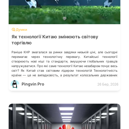
💬
🤔 Думки
Як технології Китаю змінюють світову
торгівлю
Раніше КНР змагалася за ринки завдяки низькій ціні, але сьогодні
перемагає через технологічну перевагу. Китайські технології
створюють нові ніші та стандарти, змушуючи глобальних гравців
напружуватися. Про які саме технології Китаю незабаром почує весь
світ? Як Китай став світовим лідером технологій Технологічність
країни — це не випадковість, а результат колосальних державних
інвестицій, жорсткого протекціонізму та здатності […]
Pingvin Pro
26 Бер, 2026