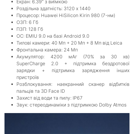
Екран: 6.39” з виїмкою
Роздільна здатність: 3120 х 1440
Процесор: Huawei HiSilicon Kirin 980 (7-нм)
ОЗП: 6 Гб
ПЗП: 128 Гб
ОС: EMIU 9.0 на базі Android 9.0
Тилові камери: 40 Мп + 20 Мп + 8 Мп від Leica
Фронтальна камера: 24 Мп
Акумулятор: 4200 мАг (70% за 30 хв)
SuperCharge 2.0 + підтримка бездротової
зарядки + підтримка зарядження інших
пристроїв
Розблокування: наекранний сканер відбитків
пальців та 3D Face ID
Захист від води та пилу: IP67
Звук: стереодинаміки з підтримкою Dolby Atmos