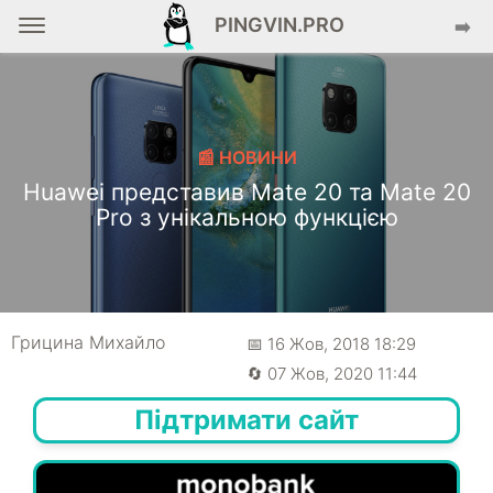
PINGVIN.PRO
➡️
📰 НОВИНИ
Huawei представив Mate 20 та Mate 20
Pro з унікальною функцією
Грицина Михайло
📅 16 Жов, 2018 18:29
🔄 07 Жов, 2020 11:44
Підтримати сайт