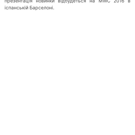
презентація новинки відбудеться на MWC 2016 в
іспанській Барселоні.