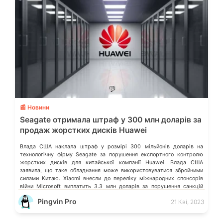
💬
📰 Новини
Seagate отримала штраф у 300 млн доларів за
продаж жорстких дисків Huawei
Влада США наклала штраф у розмірі 300 мільйонів доларів на
технологічну фірму Seagate за порушення експортного контролю
жорстких дисків для китайської компанії Huawei. Влада США
заявила, що таке обладнання може використовуватися збройними
силами Китаю. Xiaomi внесли до переліку міжнародних спонсорів
війни Microsoft виплатить 3.3 млн доларів за порушення санкцій
щодо росії США заборонила американським компаніям […]
Pingvin Pro
21 Кві, 2023