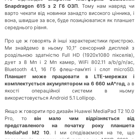
Snapdragon 615 з 2 Гб ОЗП
. Тому нам навряд чи
варто чекати від новинки занадто високого цінника, і
вона, швидше за все, буде позиціюватися як планшет
середнього рівня.
Про це ж говорять й інші характеристики пристрою.
Ми знайдемо в ньому 10,1″ сенсорний дисплей з
роздільною здатністю Full HD (1920х1080 пікселів),
дует з 8 Мп і 2 Мп камер, WiFi 802.11 a/b/g/n/ac,
Bluetooth 4.1, 16 Гб флеш-пам’яті і слот microSD.
Планшет може працювати в LTE-мережах і
комплектується акумулятором на 6 660 мА*год
, а в
якості операційної системи в ньому
використовується Android 5.1 Lollipop.
Якщо ж говорити про дизайн Huawei MediaPad T2 10.0
Pro, то
він мало чим відрізняється від
представленого на початку року планшета
MediaPad M2 10
. І ми сподіваємося на те, що