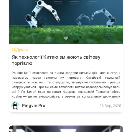
💬
🤔 Думки
Як технології Китаю змінюють світову
торгівлю
Раніше КНР змагалася за ринки завдяки низькій ціні, але сьогодні
перемагає через технологічну перевагу. Китайські технології
створюють нові ніші та стандарти, змушуючи глобальних гравців
напружуватися. Про які саме технології Китаю незабаром почує весь
світ? Як Китай став світовим лідером технологій Технологічність
країни — це не випадковість, а результат колосальних державних
інвестицій, жорсткого протекціонізму та здатності […]
Pingvin Pro
26 Бер, 2026