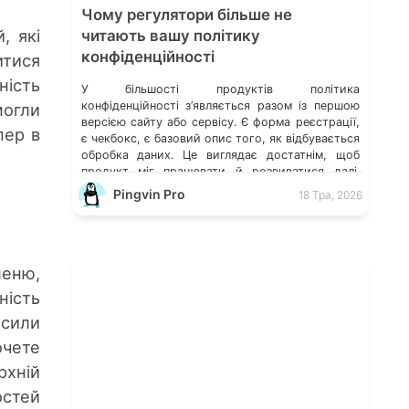
Чому регулятори більше не
, які
читають вашу політику
конфіденційності
итися
ність
У більшості продуктів політика
конфіденційності з’являється разом із першою
могли
версією сайту або сервісу. Є форма реєстрації,
пер в
є чекбокс, є базовий опис того, як відбувається
обробка даних. Це виглядає достатнім, щоб
продукт міг працювати й розвиватися далі.
Зміни накопичуються поступово. Разом із
Pingvin Pro
18 Тра, 2026
розвитком функціональності з’являються нові
інтеграції, змінюється логіка роботи з
користувачем, ускладнюється структура
обробки даних. […]
меню,
ність
сили
очете
рхній
остей