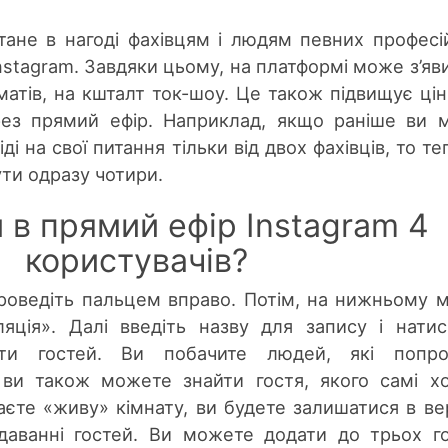
тане в нагоді фахівцям і людям певних професій
Instagram. Завдяки цьому, на платформі може з’яв
атів, на кшталт ток-шоу. Це також підвищує цін
ерез прямий ефір. Наприклад, якщо раніше ви 
ді на свої питання тільки від двох фахівців, то те
ути одразу чотири.
 в прямий ефір Instagram 4
користувачів?
проведіть пальцем вправо. Потім, на нижньому 
яція». Далі введіть назву для запису і натис
ти гостей. Ви побачите людей, які попро
 ви також можете знайти гостя, якого самі х
аєте «живу» кімнату, ви будете залишатися в ве
даванні гостей. Ви можете додати до трьох г