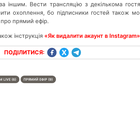
за іншим. Вести трансляцію з декількома гост
ьшити охоплення, бо підписники гостей також м
про прямий ефір.
акож інструкція
«Як видалити акаунт в Instagram
ПОДІЛИТИСЯ:
 LIVE (6)
ПРЯМИЙ ЕФІР (9)