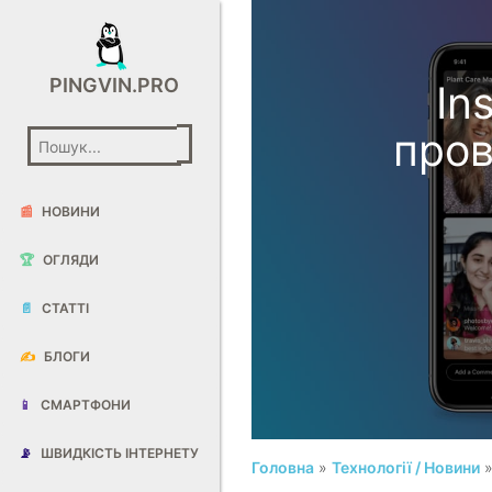
PINGVIN.PRO
In
пров
📰
НОВИНИ
🏆
ОГЛЯДИ
📄
СТАТТІ
✍️
БЛОГИ
📱
СМАРТФОНИ
📡
ШВИДКІСТЬ ІНТЕРНЕТУ
Головна
»
Технології / Новини
»