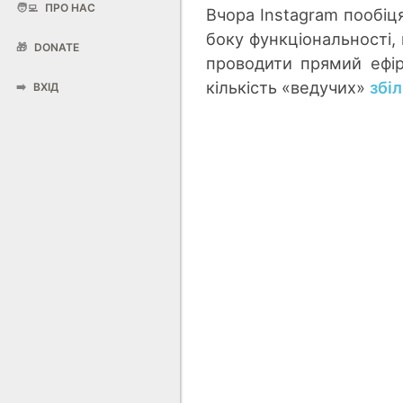
🧑‍💻
ПРО НАС
Вчора Instagram пообіця
боку функціональності,
🎁
DONATE
проводити прямий ефір
кількість «ведучих»
збі
➡️
ВХІД