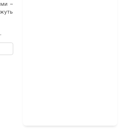
ями –
ожуть
»
.