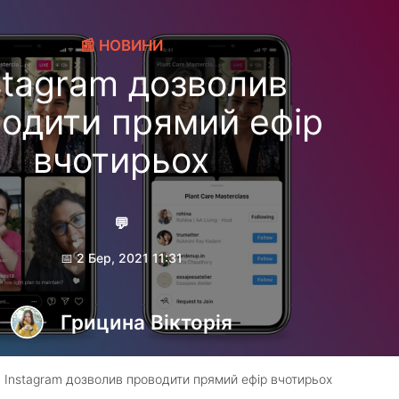
📰 НОВИНИ
stagram дозволив
одити прямий ефір
вчотирьох
💬
📅 2 Бер, 2021 11:31
Грицина Вікторія
 Instagram дозволив проводити прямий ефір вчотирьох