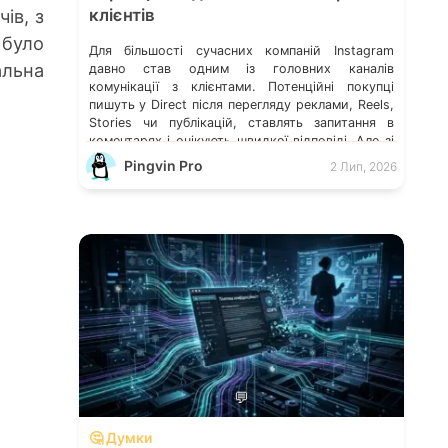
ів, з
клієнтів
 було
Для більшості сучасних компаній Instagram
альна
давно став одним із головних каналів
комунікації з клієнтами. Потенційні покупці
пишуть у Direct після перегляду реклами, Reels,
Stories чи публікацій, ставлять запитання в
коментарях і очікують швидкої відповіді. Але зі
зростанням популярності бізнесу з’являється
Pingvin Pro
2 Лип, 2026
інша проблема — кількість звернень починає
перевищувати можливості менеджерів.
Спочатку це майже непомітно. Відповідь
затримується […]
💬
🤔 Думки