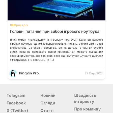
💬
⌨️ Пристрої
Головні питання при виборі ігрового ноутбука
Який екран «найкращий» в ігровому ноутбуці? Коли ви купуєте
ігровий ноутбук, одним із найважливіших питань, з яким вам треба
визначитись, це екран. Зрештою, це та деталь, з чим ви будете
жити, поки не придбаєте новий пристрій. Ви можете підʼєднати
зовнішній монітор, але тоді який сенс від ноутбука? Шукайте дисплей
з матрицями IPS або OLED, із […]
Pingvin Pro
27 Сер, 2024
Telegram
Новини
Швидкість
інтернету
Facebook
Огляди
Про команду
X (Twitter)
Статті