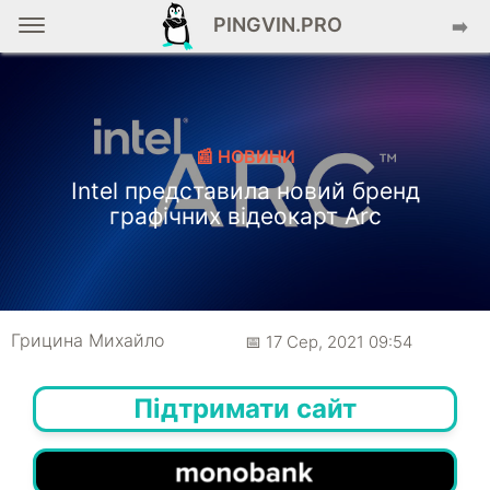
PINGVIN.PRO
➡️
📰 НОВИНИ
Intel представила новий бренд
графічних відеокарт Arc
Грицина Михайло
📅 17 Сер, 2021 09:54
Підтримати сайт