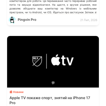
компʼютером для роботи. Це перемикання часто перериває робочий
потік та змушує відволікатися. На щастя, є зручне рішення, яке
дозволяє обʼєднати ваш компʼютер на Windows із мобільним
пристроєм, чи то Android, чи iOS. Йдеться про застосунок Звʼязок зі
смартфоном (Phone Link) від Microsoft, що перетворює ваш ПК на
Pingvin Pro
21 Лип, 2026
своєрідний «міст» до функцій смартфона.
💬
📰 Новини
Apple TV покаже спорт, знятий на iPhone 17
Pro