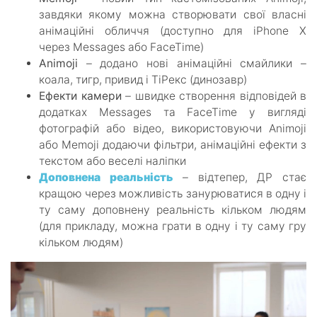
завдяки якому можна створювати свої власні
анімаційні обличчя (доступно для iPhone X
через Messages або FaceTime)
Animoji
– додано нові анімаційні смайлики –
коала, тигр, привид і ТіРекс (динозавр)
Ефекти камери
– швидке створення відповідей в
додатках Messages та FaceTime у вигляді
фотографій або відео, використовуючи Animoji
або Memoji додаючи фільтри, анімаційні ефекти з
текстом або веселі наліпки
Доповнена реальність
– відтепер, ДР стає
кращою через можливість занурюватися в одну і
ту саму доповнену реальність кільком людям
(для прикладу, можна грати в одну і ту саму гру
кільком людям)