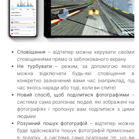
Сповіщення
– відтепер можна керувати своїми
сповіщеннями прямо із заблокованого екрану
Не турбувати
– режим, за допомогою якого
можна відключати будь-які сповіщення в
конкретно зазначений вами час (наприклад, під
час якоїсь наради або тоді, коли ви спите)
Новий спосіб, щоб поділитися фотографіями
–
система сама розпізнає людей, які зображені на
фотографіях і пропонує вам поділитися з цими
людьми
Розумний пошук фотографій
– відтепер можна
буде здійснювати пошук фотографій прямісінько
в додатку, а система сама розпізнає те, що ви