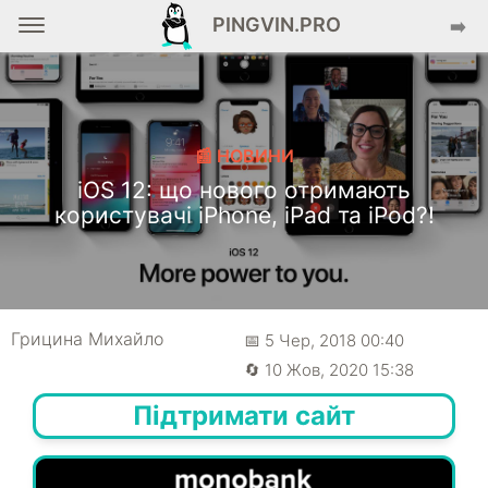
PINGVIN.PRO
➡️
📰 НОВИНИ
iOS 12: що нового отримають
користувачі iPhone, iPad та iPod?!
Грицина Михайло
📅 5 Чер, 2018 00:40
🔄 10 Жов, 2020 15:38
Підтримати сайт