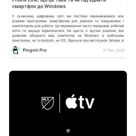
смартфон до Windows
У сучасному цифровому світі ми постійно перемикаємося між
різними пристроями: смартфоном для дзвінків та повідомлень і
компʼютером для роботи. Це перемикання часто перериває робочий
потік та змушує відволікатися. На щастя, є зручне рішення, яке
дозволяє обʼєднати ваш компʼютер на Windows із мобільним
пристроєм, чи то Android, чи iOS. Йдеться про застосунок Звʼязок зі
смартфоном (Phone Link) від Microsoft, що перетворює ваш ПК на
Pingvin Pro
21 Лип, 2026
своєрідний «міст» до функцій смартфона.
💬