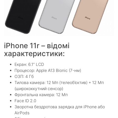
iPhone 11r – відомі
характеристики:
Екран: 6.1” LCD
Процесор: Apple A13 Bionic (7-нм)
ОЗП: 4 Гб
Тилова камера: 12 Мп (телеоб’єктив) + 12 Мп
(ширококкутний сенсор)
Фронтальна камера: 12 Мп
Face ID 2.0
Зворотна бездротова зарядка для iPhone або
AirPods