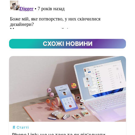
СХОЖІ НОВИНИ
💬
📄 Статті
Phone Link: що це таке та як підʼєднати