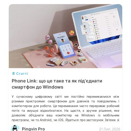
💬
📄 Статті
Phone Link: що це таке та як підʼєднати
смартфон до Windows
У сучасному цифровому світі ми постійно перемикаємося між
різними пристроями: смартфоном для дзвінків та повідомлень і
компʼютером для роботи. Це перемикання часто перериває робочий
потік та змушує відволікатися. На щастя, є зручне рішення, яке
дозволяє обʼєднати ваш компʼютер на Windows із мобільним
пристроєм, чи то Android, чи iOS. Йдеться про застосунок Звʼязок зі
смартфоном (Phone Link) від Microsoft, що перетворює ваш ПК на
Pingvin Pro
21 Лип, 2026
своєрідний «міст» до функцій смартфона.