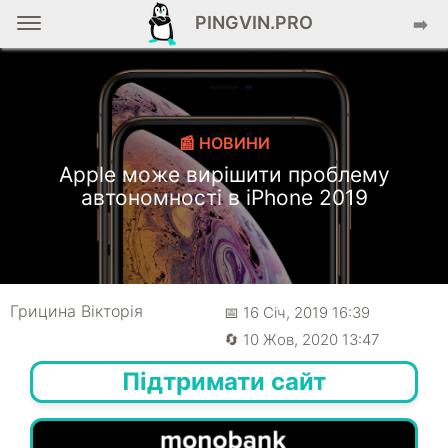
PINGVIN.PRO
➡️
📰 НОВИНИ
Apple може вирішити проблему
автономності в iPhone 2019
Грицина Вікторія
📅 16 Січ, 2019 16:39
🔄 10 Жов, 2020 13:47
Підтримати сайт