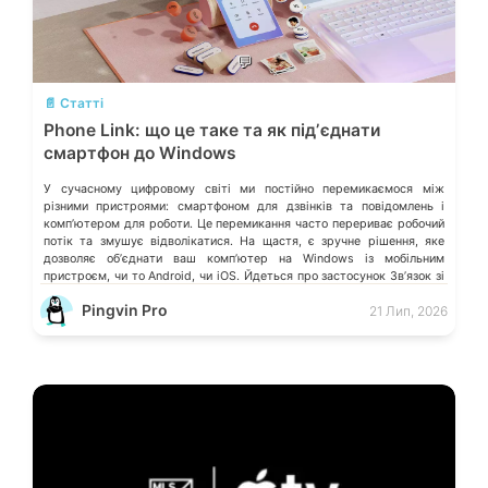
💬
📄 Статті
Phone Link: що це таке та як підʼєднати
смартфон до Windows
У сучасному цифровому світі ми постійно перемикаємося між
різними пристроями: смартфоном для дзвінків та повідомлень і
компʼютером для роботи. Це перемикання часто перериває робочий
потік та змушує відволікатися. На щастя, є зручне рішення, яке
дозволяє обʼєднати ваш компʼютер на Windows із мобільним
пристроєм, чи то Android, чи iOS. Йдеться про застосунок Звʼязок зі
смартфоном (Phone Link) від Microsoft, що перетворює ваш ПК на
Pingvin Pro
21 Лип, 2026
своєрідний «міст» до функцій смартфона.