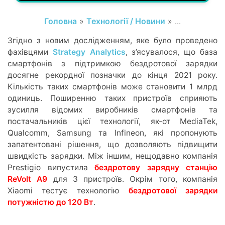
Головна
»
Технології / Новини
» ...
Згідно з новим дослідженням, яке було проведено
фахівцями
Strategy Analytics
, з’ясувалося, що база
смартфонів з підтримкою бездротової зарядки
досягне рекордної позначки до кінця 2021 року.
Кількість таких смартфонів може становити 1 млрд
одиниць. Поширенню таких пристроїв сприяють
зусилля відомих виробників смартфонів та
постачальників цієї технології, як-от MediaTek,
Qualcomm, Samsung та Infineon, які пропонують
запатентовані рішення, що дозволяють підвищити
швидкість зарядки. Між іншим, нещодавно компанія
Prestigio випустила
бездротову зарядну станцію
ReVolt A9
для 3 пристроїв. Окрім того, компанія
Xiaomi тестує технологію
бездротової зарядки
потужністю до 120 Вт
.