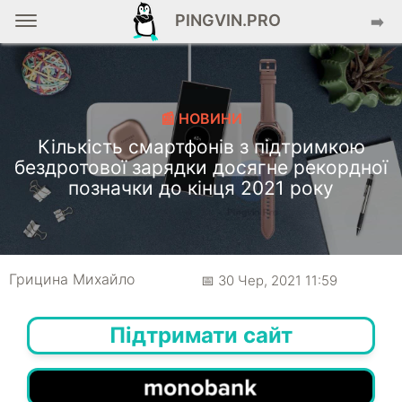
PINGVIN.PRO
➡️
📰 НОВИНИ
Кількість смартфонів з підтримкою
бездротової зарядки досягне рекордної
позначки до кінця 2021 року
Грицина Михайло
📅 30 Чер, 2021 11:59
Підтримати сайт