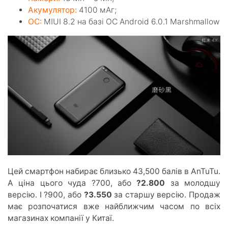
Акумулятор:
4100 мАг;
ОС:
MIUI 8.2 на базі ОС Android 6.0.1 Marshmallow
Цей смартфон набирає близько 43,500 балів в AnTuTu.
А ціна цього чуда ?700, або
?2.800
за молодшу
версію. І ?900, або
?3.550
за старшу версію. Продаж
має розпочатися вже найближчим часом по всіх
магазинах компанії у Китаї.