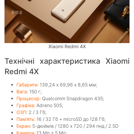
Xiaomi Redmi 4X
Технічні характеристика Xiaomi
Redmi 4X
Габарити:
139,24 х 69,96 х 8,65 мм;
Вага:
150 г;
Процесор:
Qualcomm Snapdragon 435;
Графіка:
Adreno 505;
ОЗП:
2 / 3 Гб;
Пам’ять:
16 / 32 Гб + microSD до 128 Гб;
Екран:
5-дюймів / 1280 х 720 / 294 пнд / 2.5D
Камери:
13 Мп + 5 Мп;