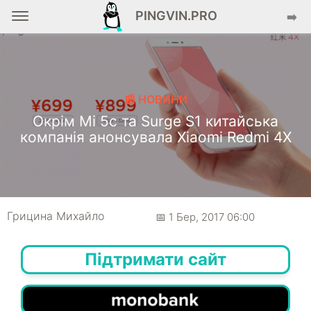
PINGVIN.PRO
➡️
📰 НОВИНИ
Окрім Mi 5c та Surge S1 китайська
компанія анонсувала Xiaomi Redmi 4X
Грицина Михайло
📅 1 Бер, 2017 06:00
Підтримати сайт