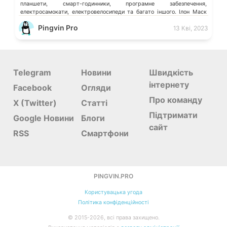
планшети, смарт-годинники, програмне забезпечення,
електросамокати, електровелосипеди та багато іншого. Ілон Маск
відмовився видаляти твіт мєдвєдєва про «зникнення України»
Pingvin Pro
13 Кві, 2023
Microsoft більше не обслуговує […]
Telegram
Новини
Швидкість
інтернету
Facebook
Огляди
Про команду
X (Twitter)
Статті
Підтримати
Google Новини
Блоги
сайт
RSS
Смартфони
PINGVIN.PRO
Користувацька угода
Політика конфіденційності
©
2015-
2026, всі права захищено.