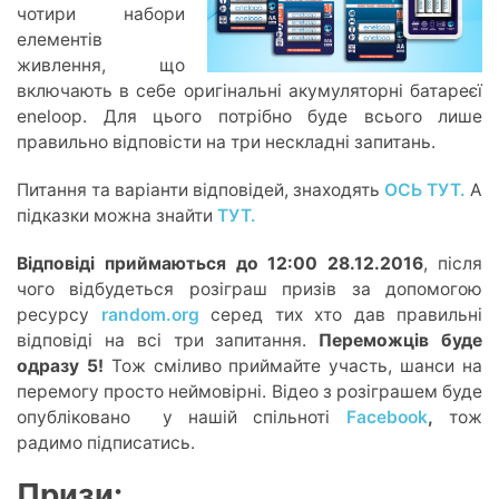
чотири набори
елементів
живлення, що
включають в себе оригінальні акумуляторні батареєї
eneloop. Для цього потрібно буде всього лише
правильно відповісти на три нескладні запитань.
Питання та варіанти відповідей, знаходять
ОСЬ ТУТ.
А
підказки можна знайти
ТУТ.
Відповіді приймаються до 12:00 28.12.2016
, після
чого відбудеться розіграш призів за допомогою
ресурсу
random.org
серед тих хто дав правильні
відповіді на всі три запитання.
Переможців буде
одразу 5!
Тож сміливо приймайте участь, шанси на
перемогу просто неймовірні. Відео з розіграшем буде
опубліковано у нашій спільноті
Facebook
,
тож
радимо підписатись.
Призи: