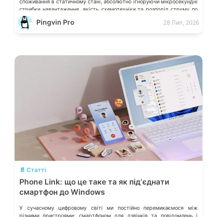
споживання в статичному стані, абсолютно ігноруючи мікросекундні
стрибки навантаження, якість схемотехніки та розподіл струму по
окремих лініях. Розберімо, які технічні параметри насправді
Pingvin Pro
28 Лип, 2026
визначають надійність системи живлення та як правильно підібрати
БЖ із гарантованим запасом міцності. Пікові […]
💬
📄 Статті
Phone Link: що це таке та як підʼєднати
смартфон до Windows
У сучасному цифровому світі ми постійно перемикаємося між
різними пристроями: смартфоном для дзвінків та повідомлень і