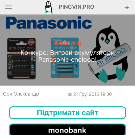
PINGVIN.PRO
➡️
📰 НОВИНИ
Конкурс: Виграй акумулятори
Panasonic eneloop!
Соя Олександр
📅 21 Гру, 2016 19:00
Підтримати сайт