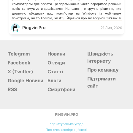
компʼютером для роботи. Це перемикання часто перериває робочий
потік та змушує відволікатися. На щастя, є зручне рішення, яке
дозволяє обʼєднати ваш компʼютер на Windows із мобільним
пристроєм, чи то Android, чи iOS. Йдеться про застосунок Звʼязок зі
смартфоном (Phone Link) від Microsoft, що перетворює ваш ПК на
Pingvin Pro
21 Лип, 2026
своєрідний «міст» до функцій смартфона.
Telegram
Новини
Швидкість
інтернету
Facebook
Огляди
Про команду
X (Twitter)
Статті
Підтримати
Google Новини
Блоги
сайт
RSS
Смартфони
PINGVIN.PRO
Користувацька угода
Політика конфіденційності