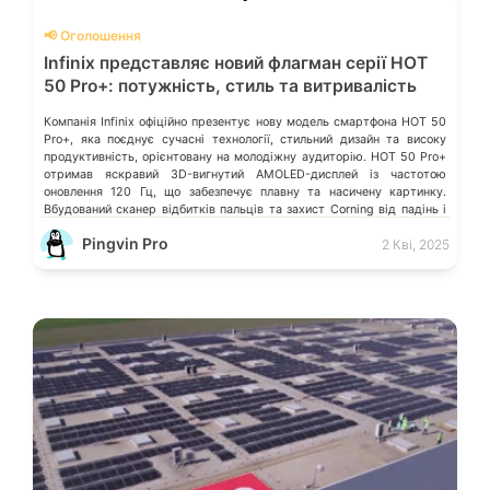
📢 Оголошення
Infinix представляє новий флагман серії HOT
50 Pro+: потужність, стиль та витривалість
Компанія Infinix офіційно презентує нову модель смартфона HOT 50
Pro+, яка поєднує сучасні технології, стильний дизайн та високу
продуктивність, орієнтовану на молодіжну аудиторію. HOT 50 Pro+
отримав яскравий 3D-вигнутий AMOLED-дисплей із частотою
оновлення 120 Гц, що забезпечує плавну та насичену картинку.
Вбудований сканер відбитків пальців та захист Corning від падінь і
подряпин гарантують безпеку та […]
Pingvin Pro
2 Кві, 2025