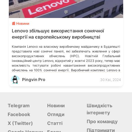
💬
📰 Новини
Lenovo збільшує використання сонячної
енергії на європейському виробництві
Компанія Lenovo на власному виробничому майданчику в Будапешті
представила нові сонячні панелі, які забезпечать живлення у сфері
високопродуктивних обчислень (HPC). Новітній Глобальний
інноваційний центр Lenovo, відкритий у жовтні 2023 року, тепер має
можливість тестувати робочі навантаження високопродуктивних
обчислень на 100% сонячної енергії. Виробничий комплекс Lenovo в
Будапешті був побудований з нуля з урахуванням принципів сталого
Pingvin Pro
30 Кві, 2024
[…]
Telegram
Новини
Швидкість
інтернету
Facebook
Огляди
Про команду
X (Twitter)
Статті
Підтримати
Google Новини
Блоги