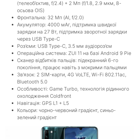
(телеоб’єктив, f/2.4) + 2 Мп (f/1.8, 2.9 мкм, 8-
осьова OIS)
Фронтальна: 32 Мп (AI, f/2.0)
Акумулятор: 4000 мАг, підтримка швидкої
зарядки на 27 Вт, підтримка зворотної зарядки
через USB Type-С
Роз’єми: USB Type-С, 3.5 мм аудіороз’єм
Операційна система: ZUI 11 на базі Android 9 Pie
Сканер відбитків пальців: підекранний 6-го
покоління, працює навіть з мокрими пальцями
Зв’язок: 2 SIM-карти, 4G VoLTE, Wi-Fi 802.11ac,
Bluetooth 5.0
Особливості: Game Turbo, технологія рідинного
охолодження Coldfront
Навігація: GPS L1 + L5
Кольори: чорно-червоний градієнт, синьо-
зелений градієнт