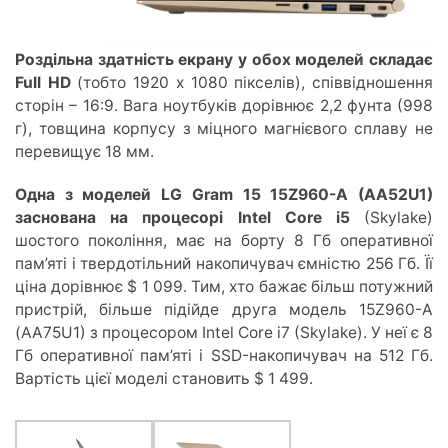
Роздільна здатність екрану у обох моделей складає
Full HD
(тобто 1920 х 1080 пікселів), співвідношення
сторін – 16:9. Вага ноутбуків дорівнює 2,2 фунта (998
г), товщина корпусу з міцного магнієвого сплаву не
перевищує 18 мм.
Одна з моделей LG Gram 15 15Z960-A (AA52U1)
заснована на процесорі Intel Core i5
(Skylake)
шостого покоління, має на борту 8 Гб оперативної
пам’яті і твердотільний накопичувач ємністю 256 Гб. Її
ціна дорівнює $ 1 099. Тим, хто бажає більш потужний
пристрій, більше підійде друга модель 15Z960-A
(AA75U1) з процесором Intel Core i7 (Skylake). У неї є 8
Гб оперативної пам’яті і SSD-накопичувач на 512 Гб.
Вартість цієї моделі становить $ 1 499.