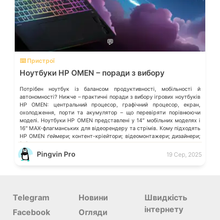
💬
⌨️ Пристрої
Ноутбуки HP OMEN – поради з вибору
Потрібен ноутбук із балансом продуктивності, мобільності й
автономності? Нижче – практичні поради з вибору ігрових ноутбуків
HP OMEN: центральний процесор, графічний процесор, екран,
охолодження, порти та акумулятор – що перевіряти порівнюючи
моделі. Ноутбуки HP OMEN представлені у 14″ мобільних моделях і
16″ MAX-флагманських для відеорендеру та стрімів. Кому підходять
HP OMEN ґеймери; контент-кріейтори; відеомонтажери; дизайнери;
[…]
Pingvin Pro
19 Сер, 2025
Telegram
Новини
Швидкість
інтернету
Facebook
Огляди