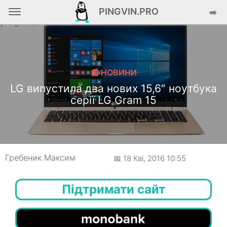
PINGVIN.PRO
➡️
📰 НОВИНИ
LG випустила два нових 15,6″ ноутбука
серії LG Gram 15
Гребеник Максим
📅 18 Кві, 2016 10:55
Підтримати сайт