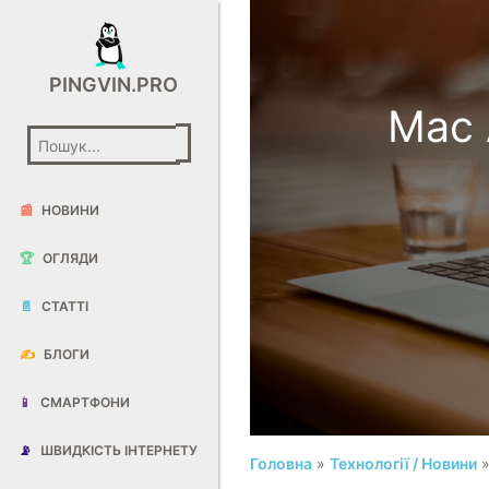
PINGVIN.PRO
Mac 
📰
НОВИНИ
🏆
ОГЛЯДИ
📄
СТАТТІ
✍️
БЛОГИ
📱
СМАРТФОНИ
📡
ШВИДКІСТЬ ІНТЕРНЕТУ
Головна
»
Технології / Новини
»