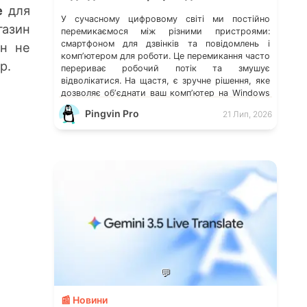
e
для
У сучасному цифровому світі ми постійно
газин
перемикаємося між різними пристроями:
смартфоном для дзвінків та повідомлень і
йн не
компʼютером для роботи. Це перемикання часто
p.
перериває робочий потік та змушує
відволікатися. На щастя, є зручне рішення, яке
дозволяє обʼєднати ваш компʼютер на Windows
із мобільним пристроєм, чи то Android, чи iOS.
Pingvin Pro
21 Лип, 2026
Йдеться про застосунок Звʼязок зі смартфоном
(Phone Link) від Microsoft, що перетворює ваш
ПК на своєрідний «міст» до функцій смартфона.
💬
📰 Новини