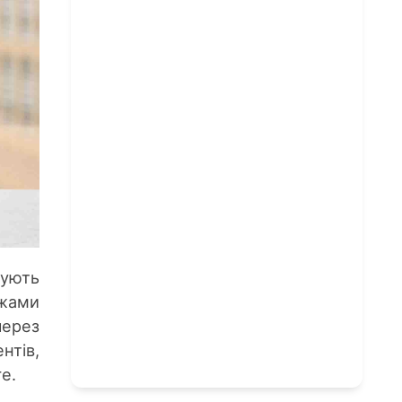
кують
жами
через
нтів,
e.