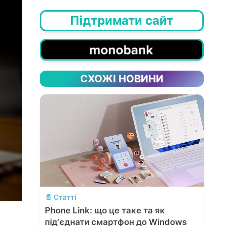
Підтримати сайт
СХОЖІ НОВИНИ
💬
📄 Статті
Phone Link: що це таке та як
підʼєднати смартфон до Windows