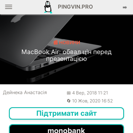
PINGVIN.PRO
➡️
📰 НОВИНИ
MacBook Air: обвал цін перед
презентацією
Дейнека Анастасiя
📅 4 Вер, 2018 11:21
🔄 10 Жов, 2020 16:52
Підтримати сайт