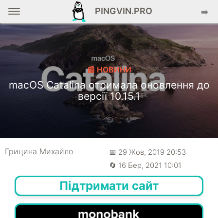
PINGVIN.PRO
➡️
📰 НОВИНИ
macOS Catalina отримала оновлення до
версії 10.15.1
Грицина Михайло
📅 29 Жов, 2019 20:53
🔄 16 Бер, 2021 10:01
Підтримати сайт