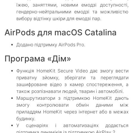
їжею, заняттями, новими емодзі доступності,
гендерно-нейтральними емодзі та можливістю
вибору відтінку шкіри для емодзі пар.
AirPods для macOS Catalina
Додано підтримку AirPods Pro.
Програма «Дім»
Функція HomeKit Secure Video дає змогу вести
приватну зйомку, зберігати та переглядати
зашифроване відео з камер спостереження, а
також розпізнавати людей, тварин і автомобілі.
Маршрутизатори з підтримкою HomeKit дають
змогу контролювати обмін даними між
приладдям HomeKit через інтернет або в межах
будинку.
У сценаріях і автоматизаціях додається
підтримка динаміків із підтримкою AirPlay 2.