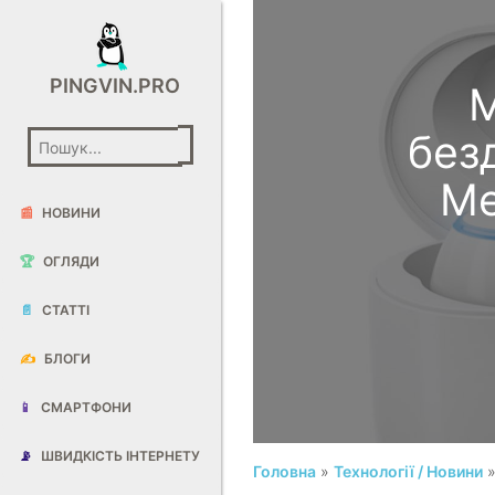
PINGVIN.PRO
M
без
Me
📰
НОВИНИ
🏆
ОГЛЯДИ
📄
СТАТТІ
✍️
БЛОГИ
📱
СМАРТФОНИ
📡
ШВИДКІСТЬ ІНТЕРНЕТУ
Головна
»
Технології / Новини
»