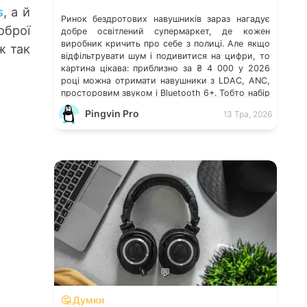
s
, а й
Ринок бездротових навушників зараз нагадує
оброї
добре освітлений супермаркет, де кожен
виробник кричить про себе з полиці. Але якщо
ж так
відфільтрувати шум і подивитися на цифри, то
картина цікава: приблизно за ₴ 4 000 у 2026
році можна отримати навушники з LDAC, ANC,
просторовим звуком і Bluetooth 6+. Тобто набір
можливостей, за який ще 2 роки тому […]
Pingvin Pro
13 Тра, 2026
💬
🤔 Думки