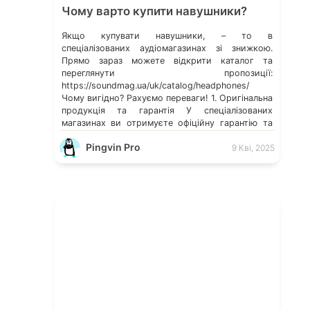
Чому варто купити навушники?
Якщо купувати навушники, – то в
спеціалізованих аудіомагазинах зі знижкою.
Прямо зараз можете відкрити каталог та
переглянути пропозиції:
https://soundmag.ua/uk/catalog/headphones/
Чому вигідно? Рахуємо переваги! 1. Оригінальна
продукція та гарантія У спеціалізованих
магазинах ви отримуєте офіційну гарантію та
сертифікований товар. Це захистить вас від
Pingvin Pro
підробок, які часто трапляються на
9 Кві, 2025
маркетплейсах або у неофіційних продавців. 2.
Професійна консультація […]