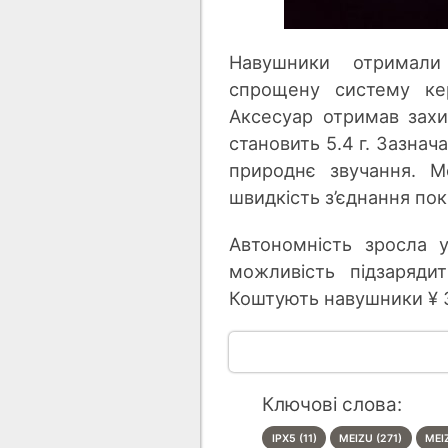
Навушники отримали
спрощену систему кер
Аксесуар отримав захи
становить 5.4 г. Зазнач
природнє звучання. M
швидкість з’єднання пок
Автономність зросла 
можливість підзаряди
Коштують навушники ¥ 
Ключові слова:
IPX5 (11)
MEIZU (271)
MEIZ