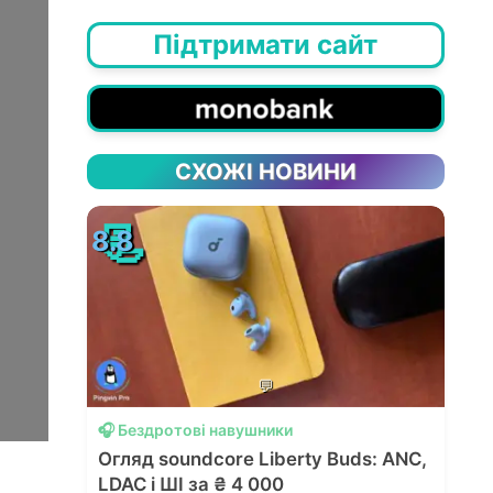
Підтримати сайт
СХОЖІ НОВИНИ
📃
8.8
💬
🎧 Бездротові навушники
Огляд soundcore Liberty Buds: ANC,
LDAC і ШІ за ₴ 4 000