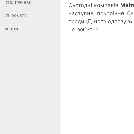
🧑‍💻
ПРО НАС
Сьогодні компанія
Meiz
наступне покоління
бе
🎁
DONATE
традиції, його одразу ж
не робить?
➡️
ВХІД