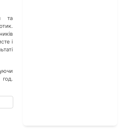
я та
тик.
ників
сте і
ьтаті
вуючи
 год.