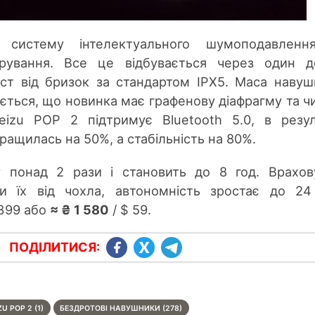
 систему інтелектуального шумоподавленн
ування. Все це відбувається через один до
ст від бризок за стандартом IPX5. Маса навуш
ається, що новинка має графенову діафрагму та чи
eizu POP 2 підтримує Bluetooth 5.0, в резул
ращилась на 50%, а стабільність на 80%.
у понад 2 рази і становить до 8 год. Врахо
ти їх від чохла, автономність зростає до 24
399 або
≈ ₴ 1 580
/ $ 59.
ПОДІЛИТИСЯ:
U POP 2 (1)
БЕЗДРОТОВІ НАВУШНИКИ (278)