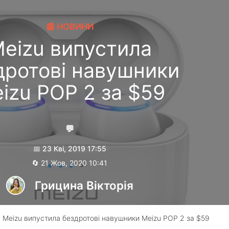
📰 НОВИНИ
eizu випустила
дротові навушники
izu POP 2 за $59
💬
📅 23 Кві, 2019 17:55
🔄 21 Жов, 2020 10:41
Грицина Вікторія
 Meizu випустила бездротові навушники Meizu POP 2 за $59