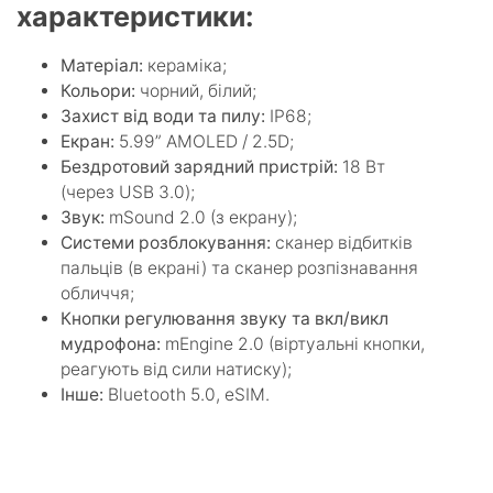
характеристики:
Матеріал:
кераміка;
Кольори:
чорний, білий;
Захист від води та пилу:
IP68;
Екран:
5.99” AMOLED / 2.5D;
Бездротовий зарядний пристрій:
18 Вт
(через USB 3.0);
Звук:
mSound 2.0 (з екрану);
Системи розблокування:
сканер відбитків
пальців (в екрані) та сканер розпізнавання
обличчя;
Кнопки регулювання звуку та вкл/викл
мудрофона:
mEngine 2.0 (віртуальні кнопки,
реагують від сили натиску);
Інше:
Bluetooth 5.0, eSIM.