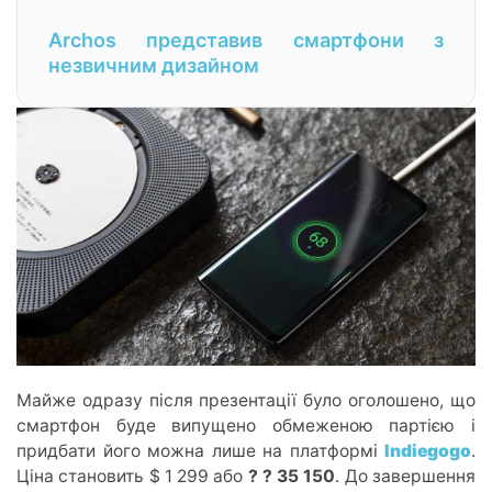
Archos представив смартфони з
незвичним дизайном
Майже одразу після презентації було оголошено, що
смартфон буде випущено обмеженою партією і
придбати його можна лише на платформі
Indiegogo
.
Ціна становить $ 1 299 або
? ? 35 150
. До завершення