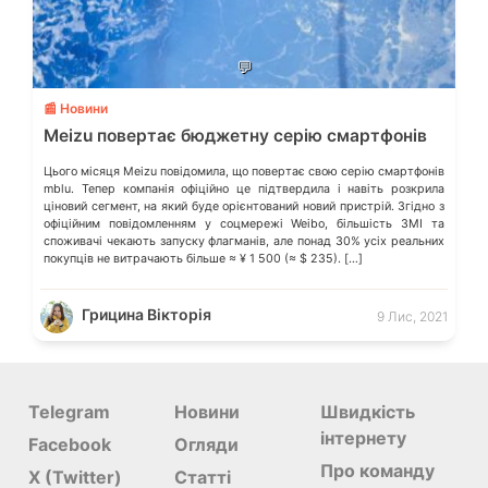
💬
📰 Новини
Meizu повертає бюджетну серію смартфонів
Цього місяця Meizu повідомила, що повертає свою серію смартфонів
mblu. Тепер компанія офіційно це підтвердила і навіть розкрила
ціновий сегмент, на який буде орієнтований новий пристрій. Згідно з
офіційним повідомленням у соцмережі Weibo, більшість ЗМІ та
споживачі чекають запуску флагманів, але понад 30% усіх реальних
покупців не витрачають більше ≈ ¥ 1 500 (≈ $ 235). […]
Грицина Вікторія
9 Лис, 2021
Telegram
Новини
Швидкість
інтернету
Facebook
Огляди
Про команду
X (Twitter)
Статті