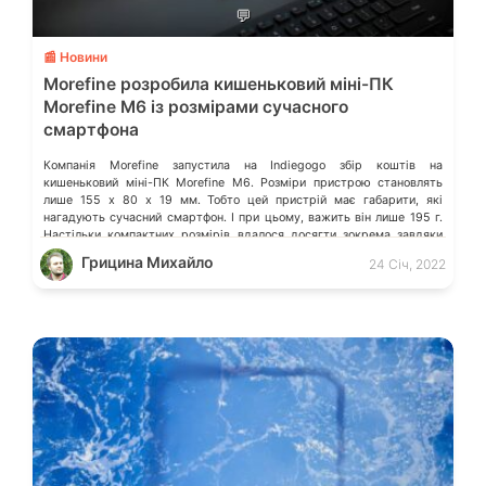
💬
📰 Новини
Morefine розробила кишеньковий міні-ПК
Morefine M6 із розмірами сучасного
смартфона
Компанія Morefine запустила на Indiegogo збір коштів на
кишеньковий міні-ПК Morefine M6. Розміри пристрою становлять
лише 155 х 80 х 19 мм. Тобто цей пристрій має габарити, які
нагадують сучасний смартфон. І при цьому, важить він лише 195 г.
Настільки компактних розмірів вдалося досягти зокрема завдяки
використанню процесора Intel Celeron N5105. Це сучасний 10-
Грицина Михайло
24 Січ, 2022
нанометровий 4-ядерний […]