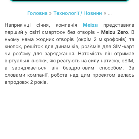
Головна
»
Технології / Новини
» ...
Наприкінці січня, компанія
Meizu
представила
перший у світі смартфон без отворів –
Meizu Zero
. В
ньому нема жодних отворів (окрім 2 мікрофонів) та
кнопок, решіток для динаміків, роз’ємів для SIM-карт
чи роз’єму для заряджання. Натомість він отримав
віртуальні кнопки, які реагують на силу натиску, eSIM,
а заряджається він бездротовим способом. За
словами компанії, робота над цим проектом велась
впродовж 2 років.