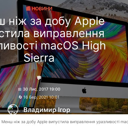
📰 НОВИНИ
 ніж за добу Apple
стила виправлення
ливості macOS High
Sierra
💬
📅 30 Лис, 2017 19:00
🔄 16 Бер, 2021 10:01
Владимир Ігор
 Менш ніж за добу Apple випустила виправлення уразливості ma