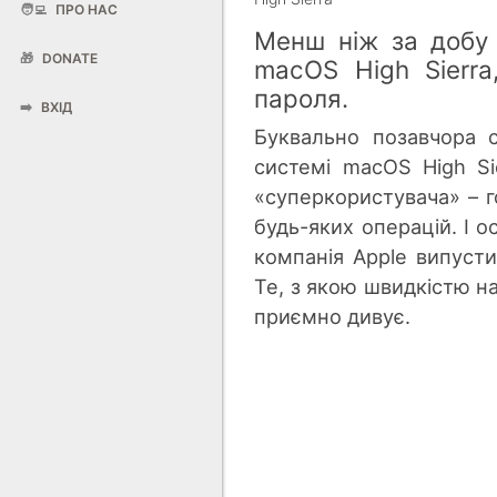
🧑‍💻
ПРО НАС
Менш ніж за доб
🎁
DONATE
macOS High Sierra
пароля.
➡️
ВХІД
Буквально позавчора с
системі macOS High Si
«суперкористувача» – г
будь-яких операцій. І 
компанія Apple випуст
Те, з якою швидкістю на
приємно дивує.