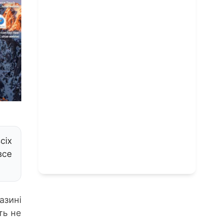
сіх
все
азині
ть не