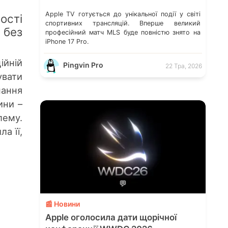
Apple TV готується до унікальної події у світі
ості
спортивних трансляцій. Вперше великий
 без
професійний матч MLS буде повністю знято на
iPhone 17 Pro.
ійній
Pingvin Pro
22 Тра, 2026
увати
нання
ини –
лему.
а її,
💬
📰 Новини
Apple оголосила дати щорічної