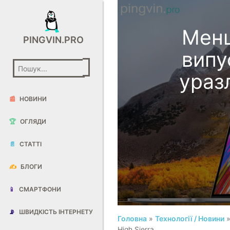
Менш
PINGVIN.PRO
випу
ураз
📰
НОВИНИ
🏆
ОГЛЯДИ
📄
СТАТТІ
✍️
БЛОГИ
📱
СМАРТФОНИ
📡
ШВИДКІСТЬ ІНТЕРНЕТУ
Головна
»
Технології / Новини
»
High Sierra