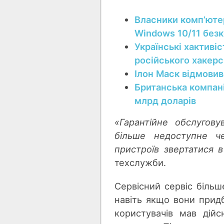
Власники компʼютер
Windows 10/11 безк
Українські хактиві
російського хакерс
Ілон Маск відмовив
Британська компані
млрд доларів
«Гарантійне обслугов
більше недоступне ч
пристроїв звертатися в
техслужби.
Сервісний сервіс більш
навіть якщо вони придб
користувачів мав дій