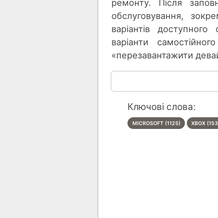
ремонту. Після запов
обслуговування, зокр
варіантів доступного
варіанти самостійног
«перезавантажити дева
Ключові слова:
MICROSOFT (1125)
XBOX (153