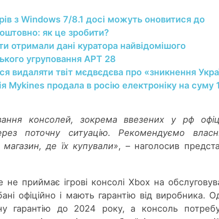
ів з Windows 7/8.1 досі можуть оновитися до
оштовно: як це зробити?
сти отримали дані куратора найвідомішого
ького угруповання APT 28
ся видаляти твіт мєдвєдєва про «зникнення Укра
я Mykines продала в росію електроніку на суму 1
ування консолей, зокрема ввезених у рф офіц
ерез поточну ситуацію. Рекомендуємо власн
 магазин, де їх купували»
, – наголосив предст
е не приймає ігрові консолі Xbox на обслуговув
ані офіційно і мають гарантію від виробника. О
сну гарантію до 2024 року, а консоль потреб