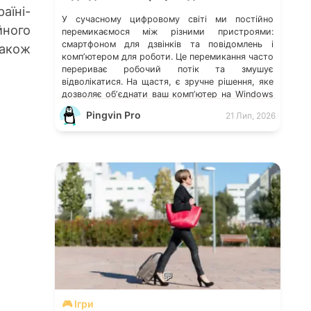
аїні-
У сучасному цифровому світі ми постійно
ного
перемикаємося між різними пристроями:
смартфоном для дзвінків та повідомлень і
також
компʼютером для роботи. Це перемикання часто
перериває робочий потік та змушує
відволікатися. На щастя, є зручне рішення, яке
дозволяє обʼєднати ваш компʼютер на Windows
із мобільним пристроєм, чи то Android, чи iOS.
Pingvin Pro
21 Лип, 2026
Йдеться про застосунок Звʼязок зі смартфоном
(Phone Link) від Microsoft, що перетворює ваш
ПК на своєрідний «міст» до функцій смартфона.
💬
🎮 Ігри