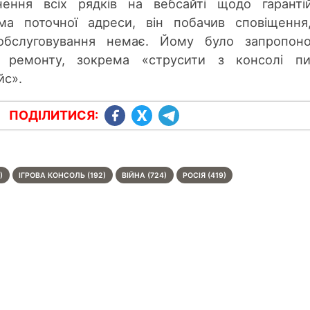
нення всіх рядків на вебсайті щодо гаранті
ема поточної адреси, він побачив сповіщенн
 обслуговування немає. Йому було запропон
о ремонту, зокрема «струсити з консолі пи
йс».
ПОДІЛИТИСЯ:
)
ІГРОВА КОНСОЛЬ (192)
ВІЙНА (724)
РОСІЯ (419)