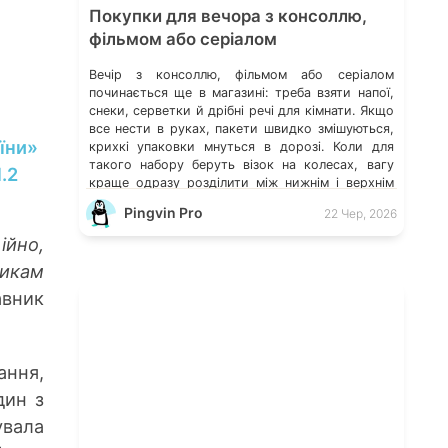
Покупки для вечора з консоллю,
фільмом або серіалом
Вечір з консоллю, фільмом або серіалом
починається ще в магазині: треба взяти напої,
снеки, серветки й дрібні речі для кімнати. Якщо
все нести в руках, пакети швидко змішуються,
їни»
крихкі упаковки мнуться в дорозі. Коли для
такого набору беруть візок на колесах, вагу
.2
краще одразу розділити між нижнім і верхнім
шарами. Так пляшки не тиснуть на […]
Pingvin Pro
22 Чер, 2026
ійно,
икам
авник
ання,
дин з
увала