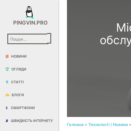
PINGVIN.PRO
Mi
обслу
📰
НОВИНИ
🏆
ОГЛЯДИ
📄
СТАТТІ
✍️
БЛОГИ
📱
СМАРТФОНИ
📡
ШВИДКІСТЬ ІНТЕРНЕТУ
Головна
»
Технології / Новини
»