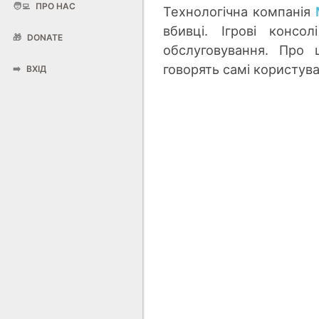
🧑‍💻
ПРО НАС
Технологічна компанія
вбивці. Ігрові конс
🎁
DONATE
обслуговування. Про 
говорять самі користува
➡️
ВХІД