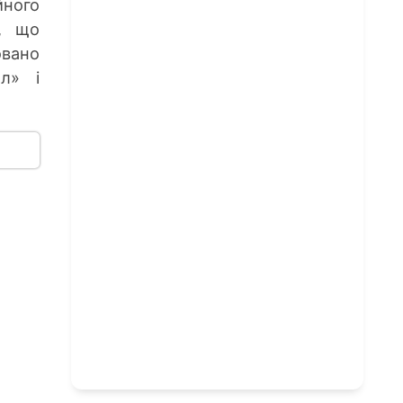
йного
я, що
овано
л» і