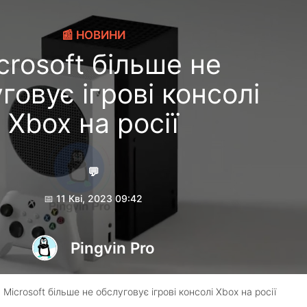
📰 НОВИНИ
crosoft більше не
говує ігрові консолі
Xbox на росії
💬
📅 11 Кві, 2023 09:42
Pingvin Pro
 Microsoft більше не обслуговує ігрові консолі Xbox на росії