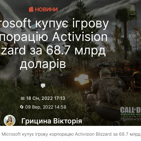
📰 НОВИНИ
rosoft купує ігрову
порацію Activision
zzard за 68.7 млрд
доларів
💬
📅 18 Січ, 2022 17:13
🔄 09 Вер, 2022 14:58
Грицина Вікторія
 Microsoft купує ігрову корпорацію Activision Blizzard за 68.7 млрд