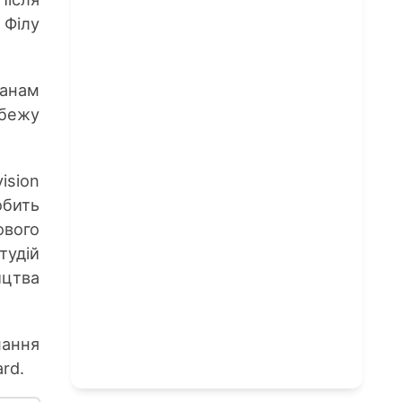
 Філу
ланам
убежу
ision
обить
ового
тудій
ицтва
мання
rd.