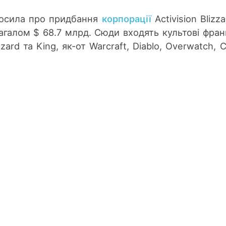
олосила про придбання
корпорації
Activision Blizz
загалом $ 68.7 млрд. Сюди входять культові фра
izzard та King, як-от Warcraft, Diablo, Overwatch, C