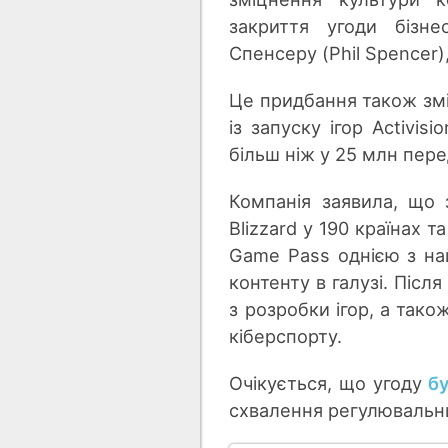
закриття угоди бізнес
Спенсеру (Phil Spencer
Це придбання також змі
із запуску ігор Аctivi
більш ніж у 25 млн пере
Компанія заявила, що 
Blizzard у 190 країнах
Game Pass однією з най
контенту в галузі. Післ
з розробки ігор, а тако
кіберспорту.
Очікується, що угоду
б
схвалення регулювальних