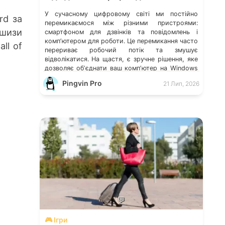
У сучасному цифровому світі ми постійно
ard за
перемикаємося між різними пристроями:
ншизи
смартфоном для дзвінків та повідомлень і
компʼютером для роботи. Це перемикання часто
all of
перериває робочий потік та змушує
відволікатися. На щастя, є зручне рішення, яке
дозволяє обʼєднати ваш компʼютер на Windows
із мобільним пристроєм, чи то Android, чи iOS.
Pingvin Pro
21 Лип, 2026
Йдеться про застосунок Звʼязок зі смартфоном
(Phone Link) від Microsoft, що перетворює ваш
ПК на своєрідний «міст» до функцій смартфона.
💬
🎮 Ігри