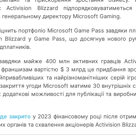
 Activision Blizzard підпорядковуватиметься
), генеральному директору Microsoft Gaming.
цнить портфоліо Microsoft Game Pass завдяки п
sion Blizzard у Game Pass, що досягнув нового р
дплатників.
завдяки майже 400 млн активних гравців Аctiv
 та франшизам вартістю $ 3 млрд це придбання зр
привабливіших та найрізноманітніших серій ігр
я закриття угоди Microsoft матиме 30 внутрішніх с
ж додаткові можливості для публікації та виробн
уде закрито
у 2023 фінансовому році після отри
 органів та схвалення акціонерів Activision Blizza