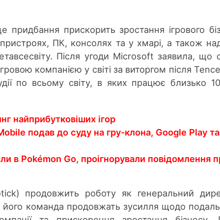
це придбання прискорить зростання ігрового бі
 пристроях, ПК, консолях та у хмарі, а також на
етавсесвіту. Після угоди Microsoft заявила, що 
ровою компанією у світі за виторгом після Tence
удії по всьому світу, в яких працює близько 1
нг найприбутковіших ігор
obile подав до суду на гру-клона, Google Play т
рали в Pokémon Go, проігнорували повідомлення 
otick) продовжить роботу як генеральний дир
він, і його команда продовжать зусилля щодо подал
омпанії та прискорення зростання бізнесу. 