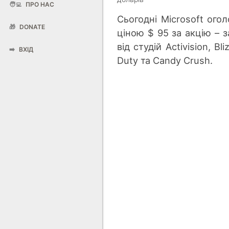
🧑‍💻
ПРО НАС
Сьогодні Microsoft ог
🎁
DONATE
ціною $ 95 за акцію – 
від студій Activision, Bl
➡️
ВХІД
Duty та Candy Crush.