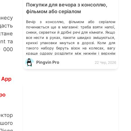
Покупки для вечора з консоллю,
фільмом або серіалом
знесу
Вечір з консоллю, фільмом або серіалом
дасть
починається ще в магазині: треба взяти напої,
стане
снеки, серветки й дрібні речі для кімнати. Якщо
все нести в руках, пакети швидко змішуються,
nt та
крихкі упаковки мнуться в дорозі. Коли для
0 000
такого набору беруть візок на колесах, вагу
краще одразу розділити між нижнім і верхнім
шарами. Так пляшки не тиснуть на […]
Pingvin Pro
22 Чер, 2026
а App
про
ектор
ьшого
Після