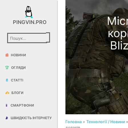
Mic
PINGVIN.PRO
кор
Bli
📰
НОВИНИ
🏆
ОГЛЯДИ
📄
СТАТТІ
✍️
БЛОГИ
📱
СМАРТФОНИ
📡
ШВИДКІСТЬ ІНТЕРНЕТУ
Головна
»
Технології / Новини
»
доларів