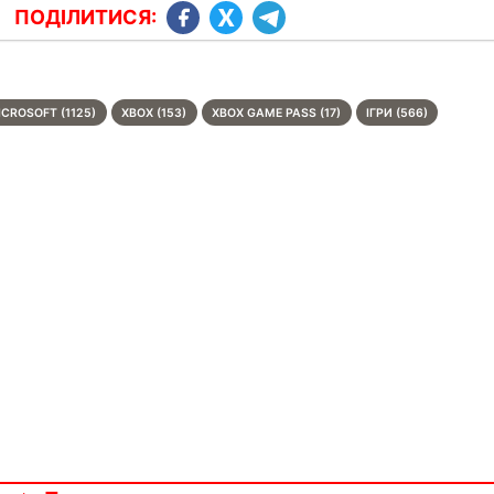
ПОДІЛИТИСЯ:
ICROSOFT (1125)
XBOX (153)
XBOX GAME PASS (17)
ІГРИ (566)