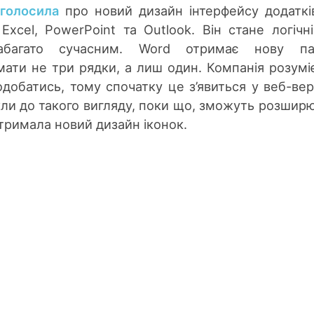
голосила
про новий дизайн інтерфейсу додатк
 Excel, PowerPoint та Outlook. Він стане логічн
абагато сучасним. Word отримає нову па
 мати не три рядки, а лиш один. Компанія розумі
обатись, тому спочатку це з’явиться у веб-верс
икли до такого вигляду, поки що, зможуть розшир
тримала новий дизайн іконок.