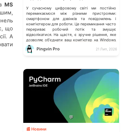
ів
MS
У сучасному цифровому світі ми постійно
ішим,
перемикаємося між різними пристроями:
смартфоном для дзвінків та повідомлень і
нель
компʼютером для роботи. Це перемикання часто
є, що
перериває робочий потік та змушує
відволікатися. На щастя, є зручне рішення, яке
ії. А
дозволяє обʼєднати ваш компʼютер на Windows
ювати
із мобільним пристроєм, чи то Android, чи iOS.
Pingvin Pro
21 Лип, 2026
Йдеться про застосунок Звʼязок зі смартфоном
(Phone Link) від Microsoft, що перетворює ваш
ПК на своєрідний «міст» до функцій смартфона.
💬
📰 Новини