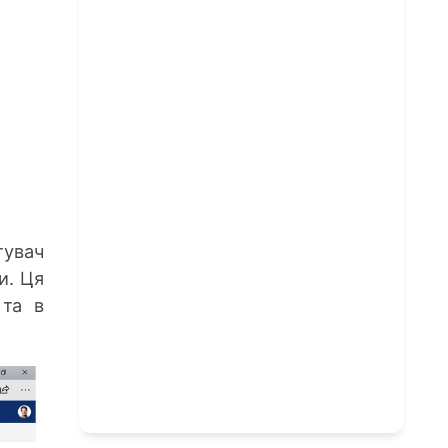
тувач
и. Ця
 та в