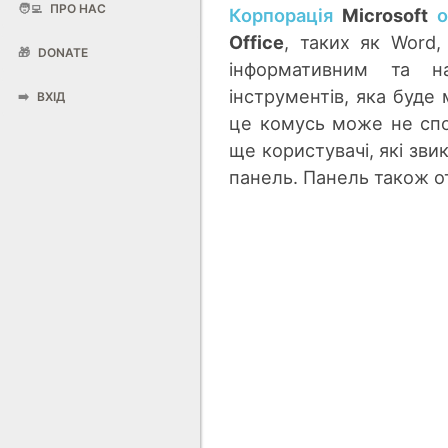
🧑‍💻
ПРО НАС
Корпорація
Microsoft
о
Office
, таких як Word,
🎁
DONATE
інформативним та н
інструментів, яка буде
➡️
ВХІД
це комусь може не спод
ще користувачі, які зв
панель. Панель також о