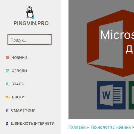
PINGVIN.PRO
Micro
д
📰
НОВИНИ
🏆
ОГЛЯДИ
📄
СТАТТІ
✍️
БЛОГИ
📱
СМАРТФОНИ
📡
ШВИДКІСТЬ ІНТЕРНЕТУ
Головна
»
Технології / Новини
»