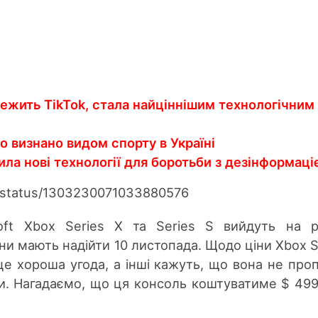
лежить TikTok, стала найціннішим технологічним
о визнано видом спорту в Україні
ила нові технології для боротьби з дезінформац
ox/status/1303230071033880576
soft Xbox Series X та Series S вийдуть на 
ни мають надійти 10 листопада. Щодо ціни Xbox S
це хороша угода, а інші кажуть, що вона не про
ни. Нагадаємо, що ця консоль коштуватиме $ 499