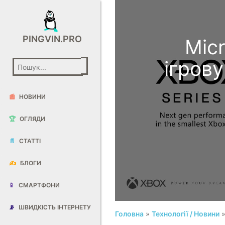
PINGVIN.PRO
Mic
ігрову
📰
НОВИНИ
🏆
ОГЛЯДИ
📄
СТАТТІ
✍️
БЛОГИ
📱
СМАРТФОНИ
📡
ШВИДКІСТЬ ІНТЕРНЕТУ
Головна
»
Технології / Новини
»