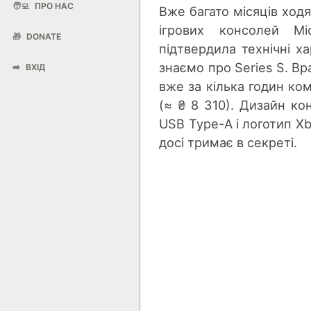
🧑‍💻
ПРО НАС
Вже багато місяців ходя
ігрових консолей Mic
🎁
DONATE
підтвердила технічні х
знаємо про Series S. Вр
➡️
ВХІД
вже за кілька годин ком
(≈ ₴ 8 310). Дизайн ко
USB Type-A і логотип Xb
досі тримає в секреті.