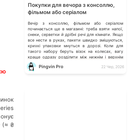
Покупки для вечора з консоллю,
фільмом або серіалом
Вечір з консоллю, фільмом або серіалом
починається ще в магазині: треба взяти напої,
снеки, серветки й дрібні речі для кімнати. Якщо
все нести в руках, пакети швидко змішуються,
крихкі упаковки мнуться в дорозі. Коли для
такого набору беруть візок на колесах, вагу
краще одразу розділити між нижнім і верхнім
шарами. Так пляшки не тиснуть на […]
Pingvin Pro
22 Чер, 2026
ією
ринок
eries
понує
 (≈ ₴