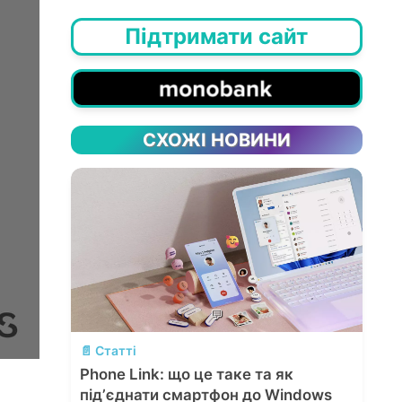
Підтримати сайт
СХОЖІ НОВИНИ
💬
📄 Статті
Phone Link: що це таке та як
підʼєднати смартфон до Windows