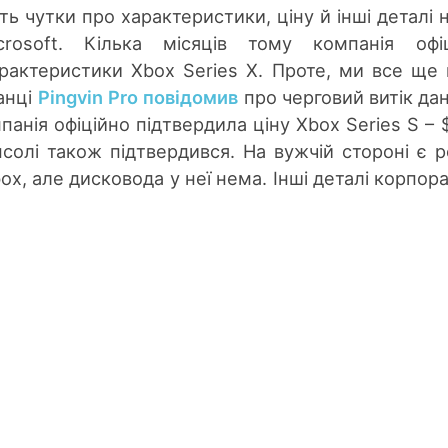
ть чутки про характеристики, ціну й інші деталі 
rosoft. Кілька місяців тому компанія офіц
арактеристики Xbox Series X. Проте, ми все ще
анці
Pingvin Pro повідомив
про черговий витік дан
панія офіційно підтвердила ціну Xbox Series S – 
нсолі також підтвердився. На вужчій стороні є р
ox, але дисковода у неї нема. Інші деталі корпора