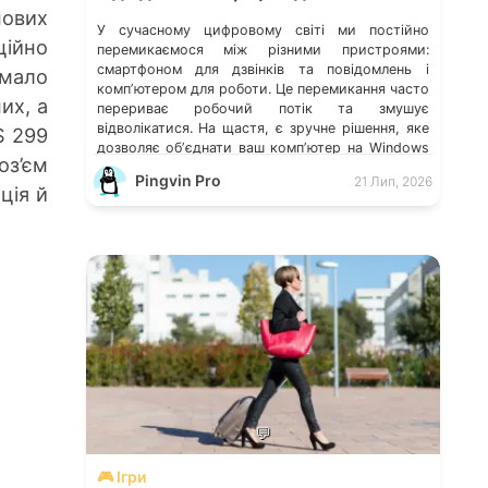
нових
У сучасному цифровому світі ми постійно
ійно
перемикаємося між різними пристроями:
смартфоном для дзвінків та повідомлень і
 мало
компʼютером для роботи. Це перемикання часто
их, а
перериває робочий потік та змушує
відволікатися. На щастя, є зручне рішення, яке
$ 299
дозволяє обʼєднати ваш компʼютер на Windows
оз’єм
із мобільним пристроєм, чи то Android, чи iOS.
Pingvin Pro
21 Лип, 2026
Йдеться про застосунок Звʼязок зі смартфоном
ція й
(Phone Link) від Microsoft, що перетворює ваш
ПК на своєрідний «міст» до функцій смартфона.
💬
🎮 Ігри