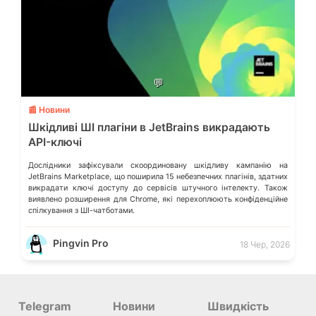
💬
📰 Новини
Шкідливі ШІ плагіни в JetBrains викрадають
API-ключі
Дослідники зафіксували скоординовану шкідливу кампанію на
JetBrains Marketplace, що поширила 15 небезпечних плагінів, здатних
викрадати ключі доступу до сервісів штучного інтелекту. Також
виявлено розширення для Chrome, які перехоплюють конфіденційне
спілкування з ШІ-чатботами.
Pingvin Pro
18 Чер, 2026
Telegram
Новини
Швидкість