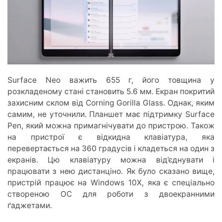
Surface Neo важить 655 г, його товщина у
розкладеному стані становить 5.6 мм. Екран покритий
захисним склом від Corning Gorilla Glass. Однак, яким
самим, не уточнили. Планшет має підтримку Surface
Pen, який можна примагнічувати до пристрою. Також
на пристрої є відкидна клавіатура, яка
перевертається на 360 градусів і кладеться на один з
екранів. Цю клавіатуру можна від’єднувати і
працювати з нею дистанціно. Як було сказано вище,
пристрій працює на Windows 10X, яка є спеціально
створеною ОС для роботи з двоекранними
ґаджетами.