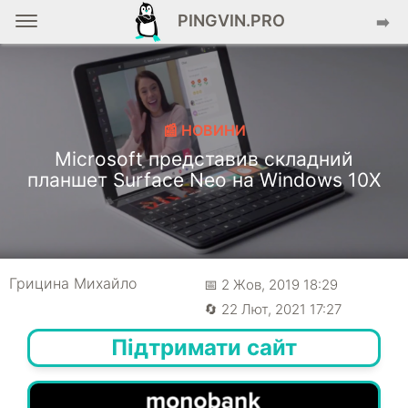
PINGVIN.PRO
➡️
📰 НОВИНИ
Microsoft представив складний
планшет Surface Neo на Windows 10X
Грицина Михайло
📅 2 Жов, 2019 18:29
🔄 22 Лют, 2021 17:27
Підтримати сайт