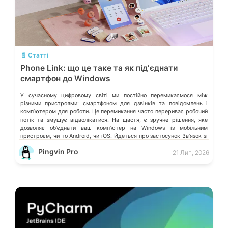
💬
📄 Статті
Phone Link: що це таке та як підʼєднати
смартфон до Windows
У сучасному цифровому світі ми постійно перемикаємося між
різними пристроями: смартфоном для дзвінків та повідомлень і
компʼютером для роботи. Це перемикання часто перериває робочий
потік та змушує відволікатися. На щастя, є зручне рішення, яке
дозволяє обʼєднати ваш компʼютер на Windows із мобільним
пристроєм, чи то Android, чи iOS. Йдеться про застосунок Звʼязок зі
смартфоном (Phone Link) від Microsoft, що перетворює ваш ПК на
Pingvin Pro
21 Лип, 2026
своєрідний «міст» до функцій смартфона.