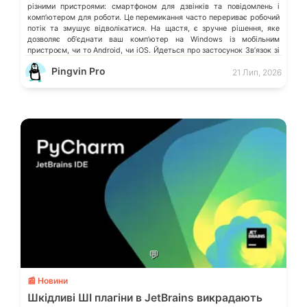
різними пристроями: смартфоном для дзвінків та повідомлень і
компʼютером для роботи. Це перемикання часто перериває робочий
потік та змушує відволікатися. На щастя, є зручне рішення, яке
дозволяє обʼєднати ваш компʼютер на Windows із мобільним
пристроєм, чи то Android, чи iOS. Йдеться про застосунок Звʼязок зі
смартфоном (Phone Link) від Microsoft, що перетворює ваш ПК на
Pingvin Pro
21 Лип, 2026
своєрідний «міст» до функцій смартфона.
💬
📰 Новини
Шкідливі ШІ плагіни в JetBrains викрадають