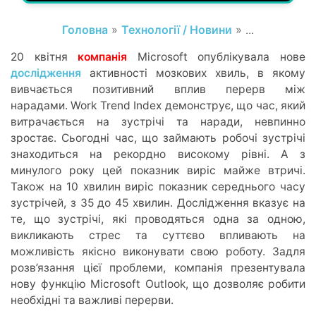
Головна
»
Технології / Новини
» ...
20 квітня
компанія
Microsoft опублікувала нове
дослідження
активності мозкових хвиль, в якому
вивчається позитивний вплив перерв між
нарадами. Work Trend Index демонструє, що час, який
витрачається на зустрічі та наради, невпинно
зростає. Сьогодні час, що займають робочі зустрічі
знаходиться на рекордно високому рівні. А з
минулого року цей показник виріс майже втричі.
Також на 10 хвилин виріс показник середнього часу
зустрічей, з 35 до 45 хвилин. Дослідження вказує на
те, що зустрічі, які проводяться одна за одною,
викликають стрес та суттєво впливають на
можливість якісно виконувати свою роботу. Задля
розв’язання цієї проблеми, компанія презентувала
нову функцію Microsoft Outlook, що дозволяє робити
необхідні та важливі перерви.