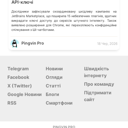
API-ключі
Дослідники зафіксували скоординовану шкідливу кампанію на
JetBrains Marketplace, що поширила 15 небезпечних плагінів, здатних
викрадати ключі доступу до сервісів штучного інтелекту. Також
виявлено розширення для Chrome, які перехоплюють конфіденційне
спілкування з ШІ-чатботами.
Pingvin Pro
18 Чер, 2026
Telegram
Новини
Швидкість
інтернету
Facebook
Огляди
Про команду
X (Twitter)
Статті
Підтримати
Google Новини
Блоги
сайт
RSS
Смартфони
PINGVIN.PRO