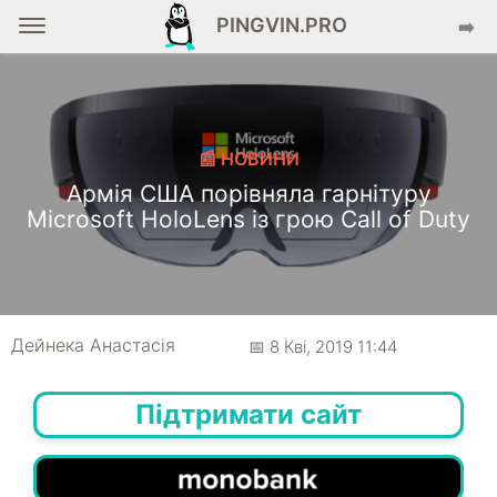
PINGVIN.PRO
➡️
📰 НОВИНИ
Армія США порівняла гарнітуру
Microsoft HoloLens із грою Call of Duty
Дейнека Анастасiя
📅 8 Кві, 2019 11:44
Підтримати сайт