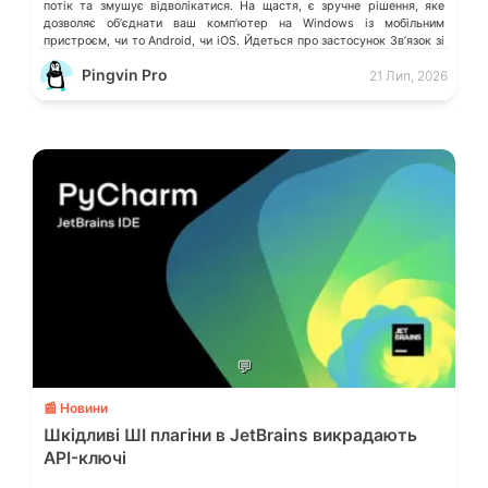
потік та змушує відволікатися. На щастя, є зручне рішення, яке
дозволяє обʼєднати ваш компʼютер на Windows із мобільним
пристроєм, чи то Android, чи iOS. Йдеться про застосунок Звʼязок зі
смартфоном (Phone Link) від Microsoft, що перетворює ваш ПК на
Pingvin Pro
21 Лип, 2026
своєрідний «міст» до функцій смартфона.
💬
📰 Новини
Шкідливі ШІ плагіни в JetBrains викрадають
API-ключі