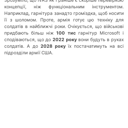
Зрозуміло, що IVAS як і раніше є скоріше перевіркою
концепції, ніж функціональним інструментом.
Наприклад, гарнітура занадто громіздка, щоб носити
її з шоломом. Проте, армія готує цю техніку для
солдатів в найближчі роки. Очікується, що військові
придбають більш ніж
100 тис
гарнітур Microsoft і
сподіваються, що до
2022 року
вони будуть в руках
солдатів. А до
2028 року
їх постачатимуть на всі
підрозділи армії США.