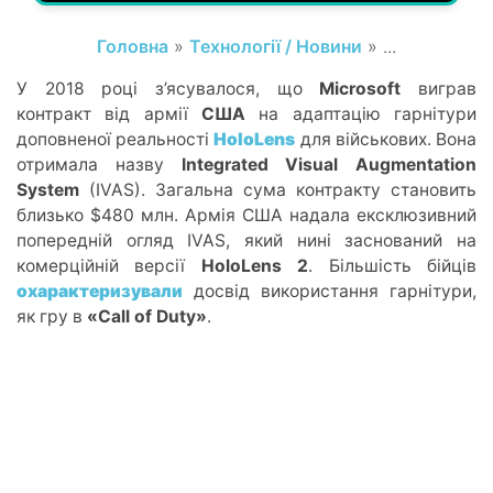
Головна
»
Технології / Новини
» ...
У 2018 році з’ясувалося, що
Microsoft
виграв
контракт від армії
США
на адаптацію гарнітури
доповненої реальності
HoloLens
для військових. Вона
отримала назву
Integrated Visual Augmentation
System
(IVAS). Загальна сума контракту становить
близько $480 млн. Армія США надала ексклюзивний
попередній огляд IVAS, який нині заснований на
комерційній версії
HoloLens 2
. Більшість бійців
охарактеризували
досвід використання гарнітури,
як гру в
«Call of Duty»
.