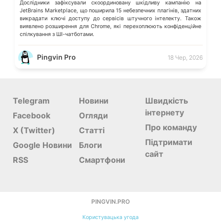
Дослідники зафіксували скоординовану шкідливу кампанію на
JetBrains Marketplace, що поширила 15 небезпечних плагінів, здатних
викрадати ключі доступу до сервісів штучного інтелекту. Також
виявлено розширення для Chrome, які перехоплюють конфіденційне
спілкування з ШІ-чатботами.
Pingvin Pro
18 Чер, 2026
Telegram
Новини
Швидкість
інтернету
Facebook
Огляди
Про команду
X (Twitter)
Статті
Підтримати
Google Новини
Блоги
сайт
RSS
Смартфони
PINGVIN.PRO
Користувацька угода