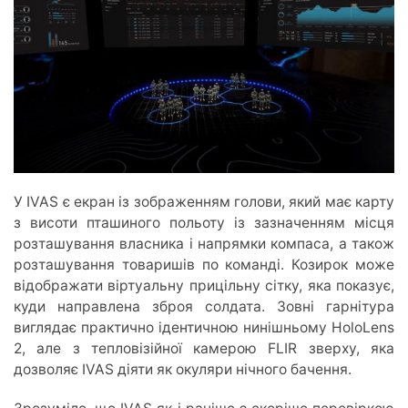
У IVAS є екран із зображенням голови, який має карту
з висоти пташиного польоту із зазначенням місця
розташування власника і напрямки компаса, а також
розташування товаришів по команді. Козирок може
відображати віртуальну прицільну сітку, яка показує,
куди направлена зброя солдата. Зовні гарнітура
виглядає практично ідентичною нинішньому HoloLens
2, але з тепловізійної камерою FLIR зверху, яка
дозволяє IVAS діяти як окуляри нічного бачення.