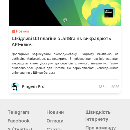
💬
📰 Новини
Шкідливі ШІ плагіни в JetBrains викрадають
API-ключі
Дослідники зафіксували скоординовану шкідливу кампанію на
JetBrains Marketplace, що поширила 15 небезпечних плагінів, здатних
викрадати ключі доступу до сервісів штучного інтелекту. Також
виявлено розширення для Chrome, які перехоплюють конфіденційне
спілкування з ШІ-чатботами.
Pingvin Pro
18 Чер, 2026
Telegram
Новини
Швидкість
інтернету
Facebook
Огляди
Про команду
X (Twitter)
Статті