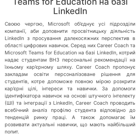
Teams for Education на базі
LinkedIn
Своєю чергою, Microsoft об’єднує усі підрозділи
компанії, аби доповнити просвітницьку діяльність
LinkedIn з просування далекосяжних перспектив в
області цифрових навичок. Серед них Career Coach та
Microsoft Teams for Education на базі LinkedIn, котрий
надає студентам ВНЗ персональні рекомендації на
їхньому кар’єрному шляху. Career Coach пропонує
закладам освіти персоналізоване рішення для
студентів, котре допоможе повною мірою розкрити
кар’єрні цілі, інтереси та навички. За допомоги
ідентифікатора навичок на основі штучного інтелекту
(ШІ) та інтеграції з LinkedIn, Career Coach проводить
всебічний аналіз профілю студента відповідно до
тенденцій ринку праці. А також допомагає їм
розвивати актуальні навички, що мають найбільший
попит.