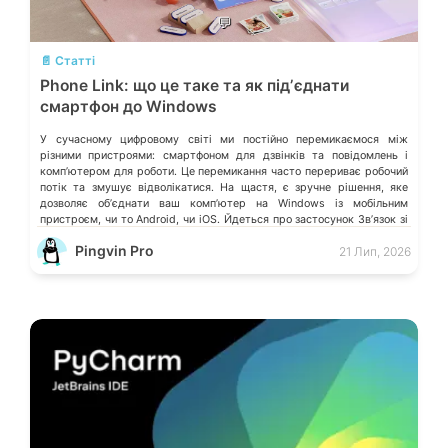
💬
📄 Статті
Phone Link: що це таке та як підʼєднати
смартфон до Windows
У сучасному цифровому світі ми постійно перемикаємося між
різними пристроями: смартфоном для дзвінків та повідомлень і
компʼютером для роботи. Це перемикання часто перериває робочий
потік та змушує відволікатися. На щастя, є зручне рішення, яке
дозволяє обʼєднати ваш компʼютер на Windows із мобільним
пристроєм, чи то Android, чи iOS. Йдеться про застосунок Звʼязок зі
смартфоном (Phone Link) від Microsoft, що перетворює ваш ПК на
Pingvin Pro
21 Лип, 2026
своєрідний «міст» до функцій смартфона.