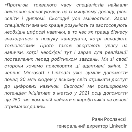
«Протягом тривалого часу спеціалістів наймали
виключно засновуючись на їх минулому досвіді, рівні
освіти і дипломі. Сьогодні усе змінюється. Зараз
спеціалісти значно краще розуміють та застосовують
необхідні цифрові навички, в то час як гравці бізнесу
знаходяться в пошуку кандидатів, котрі володіють
технологіями. Проте також звертають увагу на
навички, котрі необхідні тут і зараз для реалізації
поставлених перед робітником завдань. Ми зі своєї
сторони хочемо прискорити ці адаптивні зміни. З
червня Microsoft і LinkedIn уже зуміли допомогти
понад 30 млн людей у всьому світі отримати доступ
до цифрових навичок. Сьогодні ми розширюємо
потенціал ініціативи з метою у 2021 році допомогти
ще 250 тис. компаній найняти співробітників на основі
отриманих даних».
Раян Росланскі,
генеральний директор LinkedIn