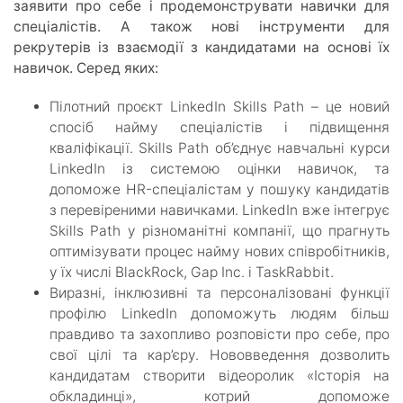
заявити про себе і продемонструвати навички для
спеціалістів. А також нові інструменти для
рекрутерів із взаємодії з кандидатами на основі їх
навичок. Серед яких:
Пілотний проєкт LinkedIn Skills Path – це новий
спосіб найму спеціалістів і підвищення
кваліфікації. Skills Path об’єднує навчальні курси
LinkedIn із системою оцінки навичок, та
допоможе HR-спеціалістам у пошуку кандидатів
з перевіреними навичками. LinkedIn вже інтегрує
Skills Path у різноманітні компанії, що прагнуть
оптимізувати процес найму нових співробітників,
у їх числі BlackRock, Gap Inc. і TaskRabbit.
Виразні, інклюзивні та персоналізовані функції
профілю LinkedIn допоможуть людям більш
правдиво та захопливо розповісти про себе, про
свої цілі та кар’єру. Нововведення дозволить
кандидатам створити відеоролик «Історія на
обкладинці», котрий допоможе