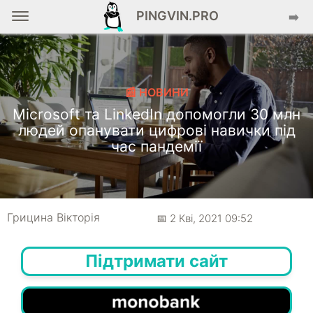
PINGVIN.PRO
➡️
📰 НОВИНИ
Microsoft та LinkedIn допомогли 30 млн
людей опанувати цифрові навички під
час пандемії
Грицина Вікторія
📅 2 Кві, 2021 09:52
Підтримати сайт